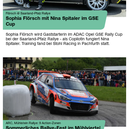
Flörsch @ Saarland-Pfalz Rallye
Sophia Flörsch mit Nina Spitaler im GSE
Cup
Sophia Flörsch wird Gaststarterin im ADAC Opel GSE Rally Cup
bei der Saarland-Pfalz Rallye - als Copilotin fungiert Nina
Spitaler. Training fand bei Stohl Racing in Pachfurth statt.
ARC, Mühlstein Rallye: 9 Action-Zonen
Sommerliches Rallye-Fest im Mühlviertel