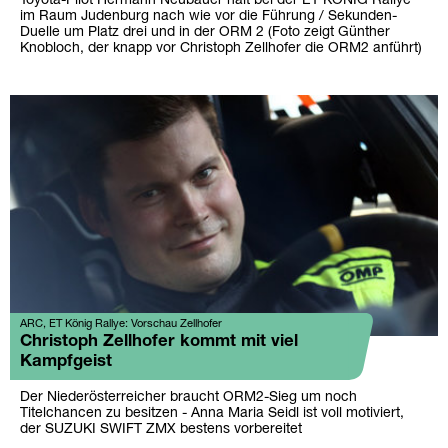
Toyota-Pilot Hermann Neubauer hält bei der ET KÖNIG Rallye
im Raum Judenburg nach wie vor die Führung / Sekunden-
Duelle um Platz drei und in der ORM 2 (Foto zeigt Günther
Knobloch, der knapp vor Christoph Zellhofer die ORM2 anführt)
ARC, ET König Rallye: Vorschau Zellhofer
Christoph Zellhofer kommt mit viel
Kampfgeist
Der Niederösterreicher braucht ORM2-Sieg um noch
Titelchancen zu besitzen - Anna Maria Seidl ist voll motiviert,
der SUZUKI SWIFT ZMX bestens vorbereitet