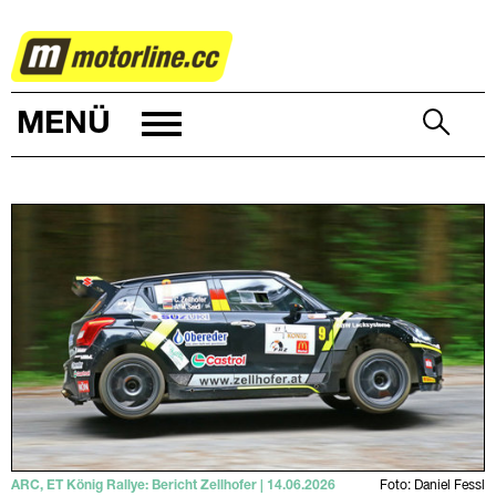
RALLYE
MENÜ
ARC, ET König Rallye: Bericht Zellhofer | 14.06.2026
Foto: Daniel Fessl