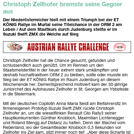
Christoph Zellhofer bremste seine Gegner
aus
Der Niederösterreicher hielt mit einem Triumph bei der ET
KÖNIG Rallye im Murtal seine Titelchance in der ORM 2 am
Leben / Auf dem Stadtkurs durch Judenburg stellte er im
Suzuki Swift ZMX die Weiche auf Sieg
Christoph Zellhofer hat die Chance gesucht, gefunden und
schlussendlich auch genützt. Um im Rennen um den
Staatsmeistertitel in der heuer extrem stark umkämpften und
deshalb hochattraktiven ORM 2 zu bleiben, sollte oder musste ein
Sieg bei der ET KÖNIG Rallye im Raum Judenburg an diesem
Wochenende her. Dementsprechend motiviert kam der 30-jährige
Juniorchef des Autohauses Zellhofer in St. Georgen am Ybbsfelde
in die Steiermark.
Mit der deutschen Copilotin Anna Maria Seidl am Beifahrersitz im
firmeneigenen Prototyp Suzuki Swift ZMX rückte Christoph
Zellhofer an, um die wieselflinken Renault Clio Rally3 seiner
Hauptkonkurrenten Günther Knobloch, Maximilian Lichtenegger
und Roland Stengg auf Distanz zu halten. Denn der Stachel vom
Rebenland, wo der Gesamtleader Knobloch 0,3 Sekunden vor
Zellhofer ins Ziel kam, sitzt immer noch tief. „Aber diese Scharte ist