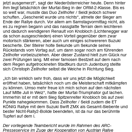
jetzt ausgemerzt“, sagt der Niederösterreicher heute. Denn hinter
ihm liegt tatsächlich der Murtal-Sieg in der ORM-2-Klasse. Bis es
so weit war, musste das Duo Zellhofer / Seidl jedoch schwer
schuften. „Geschenkt wurde uns nichts“, atmete der Sieger am
Ende der Rallye durch. Vor allem am Samstagvormittag nicht, als
es zu regnen begann und das nassglatte Terrain dem leichteren
und dadurch wendigeren Renault von Knobloch (Lichtenegger war
da schon ausgeschieden) einen Vorteil gegenüber dem zwar
motorisch stärkeren, aber auch um einiges schwereren Suzuki
bescherte. Der Steirer holte Sekunde um Sekunde seines
Rückstands vom Vortag auf, um dann sogar noch am führenden
Zellhofer vorbeizuziehen. Aber dieser Zustand hielt zum Glück nur
zwei Prüfungen lang. Mit einer famosen Bestzeit auf dem nach
dem Regen aufgetrockneten Stadtkurs durch Judenburg stellte
sich Christoph Zellhofer selbst die Weiche in Richtung Sieg.
„Ich bin wirklich sehr froh, dass wir uns jetzt die Möglichkeit
eröffnet haben, tatsächlich noch um die Meisterschaft mitkämpfen
zu können. Umso mehr freue ich mich schon auf den nächsten
Lauf Mitte Juli in Weiz“, hatte der Murtal-Triumphator gut lachen.
Immerhin ist er mit dem Sieg Spitzenreiter Knobloch bis auf zwei
Punkte nahegekommen. Dass Zellhofer / Seidl zudem die ET
KÖNIG Rallye mit dem Suzuki Swift ZMX als Gesamt-Siebente und
bester Nicht-Rally2-Bolide beendeten, ist da nur das berühmte
Tupferl auf dem i.
Der vorliegende Teambericht wurde im Rahmen des ARC-
Presseservice im Zuge der Kooperation von Austrian Rallye