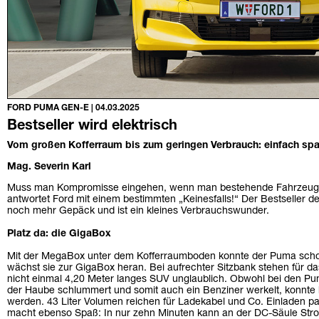
FORD PUMA GEN-E | 04.03.2025
Bestseller wird elektrisch
Vom großen Kofferraum bis zum geringen Verbrauch: einfach sp
Mag. Severin Karl
Muss man Kompromisse eingehen, wenn man bestehende Fahrzeuge e
antwortet Ford mit einem bestimmten „Keinesfalls!“ Der Bestseller d
noch mehr Gepäck und ist ein kleines Verbrauchswunder.
Platz da: die GigaBox
Mit der MegaBox unter dem Kofferraumboden konnte der Puma sch
wächst sie zur GigaBox heran. Bei aufrechter Sitzbank stehen für das
nicht einmal 4,20 Meter langes SUV unglaublich. Obwohl bei den Pu
der Haube schlummert und somit auch ein Benziner werkelt, konnte h
werden. 43 Liter Volumen reichen für Ladekabel und Co. Einladen pa
macht ebenso Spaß: In nur zehn Minuten kann an der DC-Säule Stro