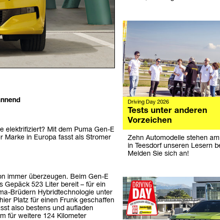
annend
Driving Day 2026
Tests unter anderen
Vorzeichen
lektrifiziert? Mit dem Puma Gen-E
er Marke in Europa fasst als Stromer
Zehn Automodelle stehen am
in Teesdorf unseren Lesern be
Melden Sie sich an!
on immer überzeugen. Beim Gen-E
 Gepäck 523 Liter bereit – für ein
ma-Brüdern Hybridtechnologie unter
ier Platz für einen Frunk geschaffen
sst also bestens und aufladen
m für weitere 124 Kilometer