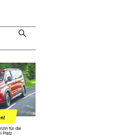
n!
nzin für die
l Platz