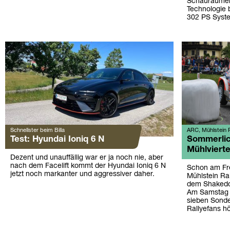
Schauräumen.
Technologie 
302 PS Syste
Schnellster beim Billa
ARC, Mühlstein R
Test: Hyundai Ioniq 6 N
Sommerlic
Mühlvierte
Dezent und unauffällig war er ja noch nie, aber
nach dem Facelift kommt der Hyundai Ioniq 6 N
Schon am Fre
jetzt noch markanter und aggressiver daher.
Mühlstein Ra
dem Shakedo
Am Samstag 
sieben Sonde
Rallyefans hö