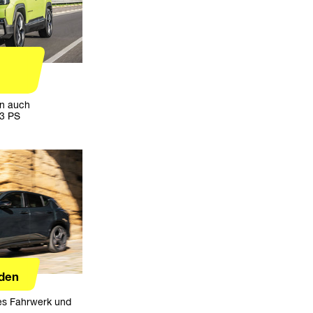
un auch
13 PS
den
ges Fahrwerk und