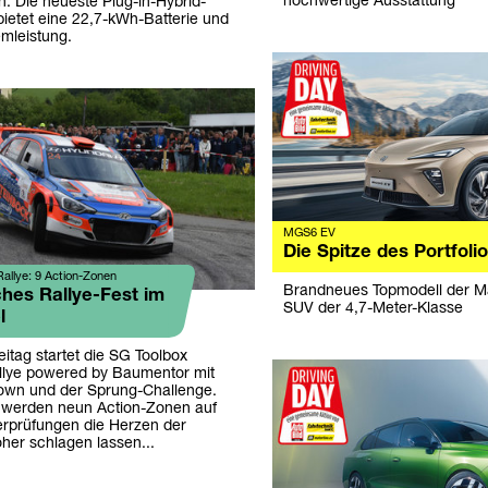
hochwertige Ausstattung
 Die neueste Plug-in-Hybrid-
bietet eine 22,7-kWh-Batterie und
mleistung.
MGS6 EV
Die Spitze des Portfoli
allye: 9 Action-Zonen
Brandneues Topmodell der Mar
hes Rallye-Fest im
SUV der 4,7-Meter-Klasse
l
itag startet die SG Toolbox
llye powered by Baumentor mit
wn und der Sprung-Challenge.
werden neun Action-Zonen auf
rprüfungen die Herzen der
her schlagen lassen...