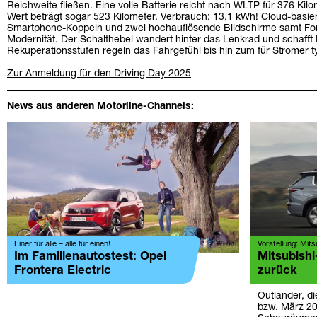
Reichweite fließen. Eine volle Batterie reicht nach WLTP für 376 Kilom
Wert beträgt sogar 523 Kilometer. Verbrauch: 13,1 kWh! Cloud-basier
Smartphone-Koppeln und zwei hochauflösende Bildschirme samt Ford
Modernität. Der Schalthebel wandert hinter das Lenkrad und schafft P
Rekuperationsstufen regeln das Fahrgefühl bis hin zum für Stromer 
Zur Anmeldung für den Driving Day 2025
News aus anderen Motorline-Channels:
Einer für alle – alle für einen!
Vorstellung: Mit
Im Familienautostest: Opel
Mitsubishi
Frontera Electric
zurück
Outlander, di
bzw. März 20