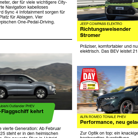
eter, der für viele wichtigere City-
te Navigation kabelloses
 Sync 4 Infotainment sorgen für
latz für Ablagen. Vier
typischen One-Pedal-Driving.
JEEP COMPASS ELEKTRO
Richtungsweisender
Stromer
Präziser, komfortabler und n
elektrisch. Das BEV leistet 2
subishi Outlander PHEV
-Flaggschiff kehrt
ALFA ROMEO TONALE PHEV
Performance, neu gela
e vierte Generation: Ab Februar
Zur Optik on top: ein knacki
25 steht er in den heimischen