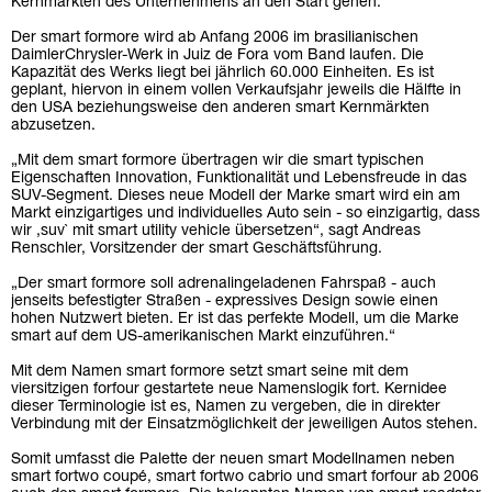
Kernmärkten des Unternehmens an den Start gehen.
Der smart formore wird ab Anfang 2006 im brasilianischen
DaimlerChrysler-Werk in Juiz de Fora vom Band laufen. Die
Kapazität des Werks liegt bei jährlich 60.000 Einheiten. Es ist
geplant, hiervon in einem vollen Verkaufsjahr jeweils die Hälfte in
den USA beziehungsweise den anderen smart Kernmärkten
abzusetzen.
„Mit dem smart formore übertragen wir die smart typischen
Eigenschaften Innovation, Funktionalität und Lebensfreude in das
SUV-Segment. Dieses neue Modell der Marke smart wird ein am
Markt einzigartiges und individuelles Auto sein - so einzigartig, dass
wir ‚suv` mit smart utility vehicle übersetzen“, sagt Andreas
Renschler, Vorsitzender der smart Geschäftsführung.
„Der smart formore soll adrenalingeladenen Fahrspaß - auch
jenseits befestigter Straßen - expressives Design sowie einen
hohen Nutzwert bieten. Er ist das perfekte Modell, um die Marke
smart auf dem US-amerikanischen Markt einzuführen.“
Mit dem Namen smart formore setzt smart seine mit dem
viersitzigen forfour gestartete neue Namenslogik fort. Kernidee
dieser Terminologie ist es, Namen zu vergeben, die in direkter
Verbindung mit der Einsatzmöglichkeit der jeweiligen Autos stehen.
Somit umfasst die Palette der neuen smart Modellnamen neben
smart fortwo coupé, smart fortwo cabrio und smart forfour ab 2006