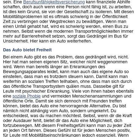
sein. Eine
Berufsunfähigkeitsversicherung
kann finanzielle Abhilfe
schaffen, doch auch wenn eine Person nicht fähig ist, zu arbeiten,
ist dies kein Grund, sie von der Gesellschaft zu isolieren. Mit diesen
Mobilitätsproblemen ist es oftmals schwierig in der Öffentlichkeit
Zeit zu verbringen oder Wegstrecken zu bewältigen. Wenn man
einen Unfall gehabt hat, wird es schwierig werden, einen Bus zu
nehmen. Selbst wenn die modernen Transportmöglichkeiten immer
mehr auf Barrierefreiheit setzen, sorgt das Gedrängel im Bus für
Unsicherheit. Hier kann ein Auto weiterhelfen.
Das Auto bietet Freiheit
Bei einem Auto gibt es das Problem, dass gedrängelt wird, nicht.
Hier hat man seinen eigenen Sitz, welcher nicht weggenommen
wird. Wenn man bereits länger an Erkrankungen des
Bewegungsapparates leidet, kann man auch das eigene Auto so
einstellen, dass man es trotzdem steuern kann. Damit kann man
weiterhin an sozialen Treffen teilhaben, ohne dass man sich durch
das öffentliche Transportsystem quälen muss. Dasselbe gilt für
Leute mit psychischer Erkrankung. Viele von ihnen haben ebenfalls
eine
soziale Phobie
und vermeiden Menschenansammlungen und
öffentliche Orte. Damit sie sich dennoch mit Freunden treffen
können, bietet das Auto eine hervorragende Alternative. Du bist
nämlich nicht abhängig vom Auto, sondern umgekehrt. Du
entscheidest, was du machen möchtest. Selbst, wenn dir die Kraft
oder Ausdauer fehlt, bietet dir das Auto eine Möglichkeit, dich
fortzubewegen. Mit diesem Freiheitsgefühl kann man zu jeder Zeit
an jeden Ort fahren. Dieses Gefühl ist für jeden Menschen positiv,
für Leute mit Mobilitätseinschränkungen jedoch essenziell. Wenn