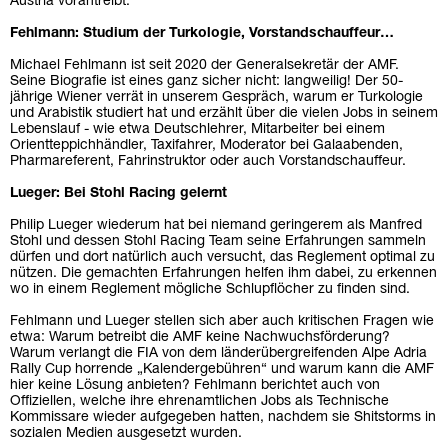
Austria vorantreibt.
Fehlmann: Studium der Turkologie, Vorstandschauffeur…
Michael Fehlmann ist seit 2020 der Generalsekretär der AMF.
Seine Biografie ist eines ganz sicher nicht: langweilig! Der 50-
jährige Wiener verrät in unserem Gespräch, warum er Turkologie
und Arabistik studiert hat und erzählt über die vielen Jobs in seinem
Lebenslauf - wie etwa Deutschlehrer, Mitarbeiter bei einem
Orientteppichhändler, Taxifahrer, Moderator bei Galaabenden,
Pharmareferent, Fahrinstruktor oder auch Vorstandschauffeur.
Lueger: Bei Stohl Racing gelernt
Philip Lueger wiederum hat bei niemand geringerem als Manfred
Stohl und dessen Stohl Racing Team seine Erfahrungen sammeln
dürfen und dort natürlich auch versucht, das Reglement optimal zu
nützen. Die gemachten Erfahrungen helfen ihm dabei, zu erkennen
wo in einem Reglement mögliche Schlupflöcher zu finden sind.
Fehlmann und Lueger stellen sich aber auch kritischen Fragen wie
etwa: Warum betreibt die AMF keine Nachwuchsförderung?
Warum verlangt die FIA von dem länderübergreifenden Alpe Adria
Rally Cup horrende „Kalendergebühren“ und warum kann die AMF
hier keine Lösung anbieten? Fehlmann berichtet auch von
Offiziellen, welche ihre ehrenamtlichen Jobs als Technische
Kommissare wieder aufgegeben hatten, nachdem sie Shitstorms in
sozialen Medien ausgesetzt wurden.