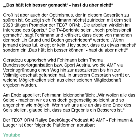
„‚Das hätt ich besser gemacht‘ - hast du aber nicht!“
Groß ist aber auch der Optimismus, der in diesem Gespräch zu
spüren ist. So zeigt sich Fehlmann höchst zufrieden mit dem seit
2023 tätigen Promotor der TEC7 ORM: „Die arbeiten wirklich im
Interesse des Sports.“ Die TV-Berichte seien „hoch professionell
gemacht“, sagt Fehlmann und kritisiert, dass diese von manchen
dennoch „in Grund und Boden geschrieben“ werden: „Wenn
jemand etwas tut, kriegt er kein ‚Hey super, dass du etwas machst‘
sondern ein ‚Das hätt ich besser können‘ - hast du aber nicht!“
Geradezu euphorisch wird Fehlmann beim Thema
Bundessportorganisation bzw. Sport Austria, wo die AMF via
Vereinsgründung einen Weg hin zur assoziierten bis hin zur
Vollmitgliedschaft gefunden hat. In unserem Gespräch verrät er,
welche Möglichkeiten sich aus einer solchen Mitgliedschaft
ergeben würden.
Am Ende appelliert Fehlmann leidenschaftlich: „Wir wollen alle das
Selbe - machen wir es uns doch gegenseitig so leicht und so
angenehm wie möglich. Wenn wir uns alle an das eine Ende des
Seils stellen, glaube ich, dass das Ergebnis ein Besseres ist.“
Der TEC7 ORM Rallye BackStage-Podcast #3 AMF - Fehlmann &
Lueger ist über folgende Plattformen abrufbar:
Youtube