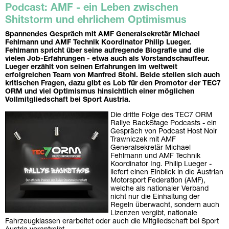
Podcast: AMF - ein Leben zwischen
Shitstorm und ehrlichem Optimismus
Spannendes Gespräch mit AMF Generalsekretär Michael
Fehlmann und AMF Technik Koordinator Philip Lueger.
Fehlmann spricht über seine aufregende Biografie und die
vielen Job-Erfahrungen - etwa auch als Vorstandschauffeur.
Lueger erzählt von seinen Erfahrungen im weltweit
erfolgreichen Team von Manfred Stohl. Beide stellen sich auch
kritischen Fragen, dazu gibt es Lob für den Promotor der TEC7
ORM und viel Optimismus hinsichtlich einer möglichen
Vollmitgliedschaft bei Sport Austria.
Die dritte Folge des TEC7 ORM
Rallye BackStage Podcasts - ein
Gespräch von Podcast Host Noir
Trawniczek mit AMF
Generalsekretär Michael
Fehlmann und AMF Technik
Koordinator Ing. Philip Lueger -
liefert einen Einblick in die Austrian
Motorsport Federation (AMF),
welche als nationaler Verband
nicht nur die Einhaltung der
Regeln überwacht, sondern auch
Lizenzen vergibt, nationale
Fahrzeugklassen erarbeitet oder auch die Mitgliedschaft bei Sport