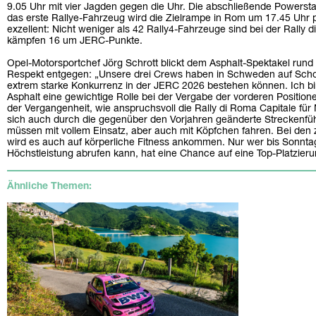
9.05 Uhr mit vier Jagden gegen die Uhr. Die abschließende Powerst
das erste Rallye-Fahrzeug wird die Zielrampe in Rom um 17.45 Uhr p
exzellent: Nicht weniger als 42 Rally4-Fahrzeuge sind bei der Rally
kämpfen 16 um JERC-Punkte.
Opel-Motorsportchef Jörg Schrott blickt dem Asphalt-Spektakel run
Respekt entgegen: „Unsere drei Crews haben in Schweden auf Schot
extrem starke Konkurrenz in der JERC 2026 bestehen können. Ich bin
Asphalt eine gewichtige Rolle bei der Vergabe der vorderen Position
der Vergangenheit, wie anspruchsvoll die Rally di Roma Capitale für
sich auch durch die gegenüber den Vorjahren geänderte Streckenfü
müssen mit vollem Einsatz, aber auch mit Köpfchen fahren. Bei de
wird es auch auf körperliche Fitness ankommen. Nur wer bis Sonnta
Höchstleistung abrufen kann, hat eine Chance auf eine Top-Platzieru
Ähnliche Themen: