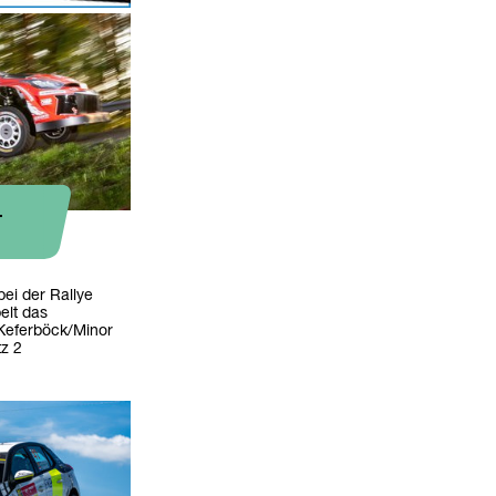
-
bei der Rallye
elt das
Keferböck/Minor
z 2