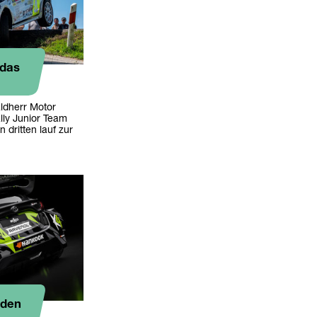
 das
ldherr Motor
lly Junior Team
 dritten lauf zur
 den