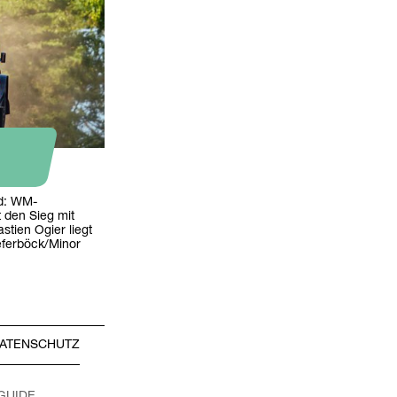
nd: WM-
t den Sieg mit
tien Ogier liegt
eferböck/Minor
ATENSCHUTZ
 GUIDE