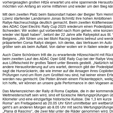
vorhergesagten großen Hitze erwartet uns eine spannende Herausforde
möchten von Anfang an vorne mitfahren und wieder um den Sieg kä
Mit dem zweiten Platz beim Saisonstart haben der Belgier Tom Heinr
Lizenz startender Landsmann Jonas Schmitz ihre hohen Ambitionen i
Rallye-Nachwuchsliga deutlich gemacht. Beim zweiten Kräftemessen
des ADAC Opel Electric Rally Cup 2025 wiederum einen Podestplatz a
Schweden: Wir wollen gut vorbereitet nach Rom gehen, eine konzentr
wieder viel Spaß haben“, betont der 22 Jahre alte Rallyepilot aus St.
Belgiens. „Wir fühlen uns bei Stohl Racing bestens betreut und werd
präparierten Corsa Rally4 steigen. Ich denke, das Vertrauen im Auto
größer sein als beim Auftakt. Von daher wollen wir in Italien wieder
Auch Claire Schönborn tritt die zu erwartende Hitzeschlacht mit Rüc
beim zweiten Lauf des ADAC Opel GSE Rally Cup bei der Rallye Vosg
aus Löffelscheid ihr großes Talent unter Beweis gestellt. „Natürlich 
andere Herausforderung auf uns wartet, dennoch gibt der Podestplatz
sagt die Hunsrückerin, die wie immer auf die Ansagen ihres Copilote
Prüfungen rund um Rom zum Großteil neu sind, hat keiner einen Erf
werden neu gemischt. Die Pisten ähneln einem Flickenteppich, welli
Ich hoffe, wir können an unsere gute Performance in den Vogesen a
Das Markenzeichen der Rally di Roma Capitale, die in der kommenden
Weltmeisterschaft sein wird, sind elf tückische Wertungsprüfungen 
Kilometer und eine einzigartige historische Kulisse. Die 1,3 km kurz
Roma" am Freitagabend ab 20.05 Uhr führt unmittelbar am weltberüh
geht's am anderen Morgen ab 8.05 Uhr mit sechs Wertungsprüfungen,
„Piana di Rascino", die zwei Mal unter die Räder genommen wird. Di