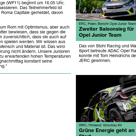
age (WP11) beginnt um 16.05 Uhr,
assieren. Das Teilnehmerfeld ist
 di Roma Capitale gemeldet, davon
ERC, Polen: Bericht Opel Junior Team
d um Rom mit Optimismus, aber auch
Zweiter Saisonsieg für
ter bewiesen, dass sie gegen die
Opel Junior Team
 zuversichtlich, dass sie auch auf
en spielen werden. Wir wissen aus
Das von Stohl Racing und Wa
 Mensch und Material ist. Das wird
Sport betreute ADAC Opel Ra
hrung nicht ändern. Unsere Junioren
konnte mit Tom Heindrichs den
n zu erwartenden hohen Temperaturen
JERC gewinnen.
gnachmittag konstant seine
ng."
WRC, Finnland: Vorschau K4
Grüne Energie geht an