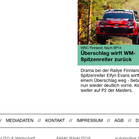
WRC Finnland: Nach SP14
Überschlag wirft WM-
Spitzenreiter zurück
Drama bei der Rallye Finnla
Spitzenreiter Elfyn Evans wirf
einem Überschlag weg - Sebas
nun wieder deutlich vorne. K
weiter auf P2 der Masters.
MEDIADATEN
KONTAKT
IMPRESSUM
AGB
D
AUTO & Wirtschaft
FAMILIENAUTOS
automotive