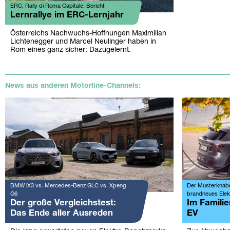
ERC, Rally di Roma Capitale: Bericht
Lernrallye im ERC-Lernjahr
Österreichs Nachwuchs-Hoffnungen Maximilian
Lichtenegger und Marcel Neulinger haben in
Rom eines ganz sicher: Dazugelernt.
News aus anderen Motorline-Channels:
BMW iX3 vs. Mercedes-Benz GLC vs. Xpeng
Der Musterknabe.
G6
brandneues Ele
Der große Vergleichstest:
Im Famili
Das Ende aller Ausreden
EV