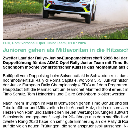
ERC, Rom: Vorschau Opel Junior Team | 01.07.2026
Junioren gehen als Mitfavoriten in die Hitzesc
Zweiter Lauf der Rallye-Junior-Europameisterschaft 2026 bei der
Doppelführung für das ADAC Opel Rally Junior Team mit Timo Sc
Schönborn möchte vor historischer Kulisse das Momentum aus 
Beflügelt vom Doppelsieg beim Saisonauftakt in Schweden reist das
hochmotiviert zur Rally di Roma Capitale, wo vom 3.-5. Juli vor histo
der Junior European Rally Championship (JERC) auf dem Programm s
Hauptstadt tritt die Mannschaft um Teamchef Manfred Stohl erneut mi
Timo Schulz, Tom Heindrichs und Claire Schönborn pilotiert werden.
Nach ihrem Triumph im Mai in Schweden gehen Timo Schulz und sei
Tabellenführer und Mitfavoriten in die Asphalt-Hatz, die in diesem J
Herzen von Rom und zahlreichen neuen Wertungsprüfungen aufwartet
Selbstvertrauen gegeben", sagt der 26-Jährige aus dem saarländis
zweiten Rang 2023 habe ich sehr gute Erinnerung an die Rally di Ro
auf die vielen neuen Prüfungen, die sehr anspruchsvoll aussehen. Nic