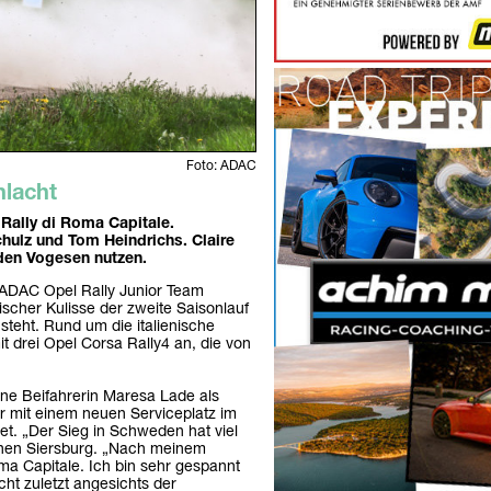
Foto: ADAC
hlacht
 Rally di Roma Capitale.
hulz und Tom Heindrichs. Claire
den Vogesen nutzen.
 ADAC Opel Rally Junior Team
rischer Kulisse der zweite Saisonlauf
teht. Rund um die italienische
t drei Opel Corsa Rally4 an, die von
ne Beifahrerin Maresa Lade als
ahr mit einem neuen Serviceplatz im
. „Der Sieg in Schweden hat viel
chen Siersburg. „Nach meinem
ma Capitale. Ich bin sehr gespannt
ht zuletzt angesichts der