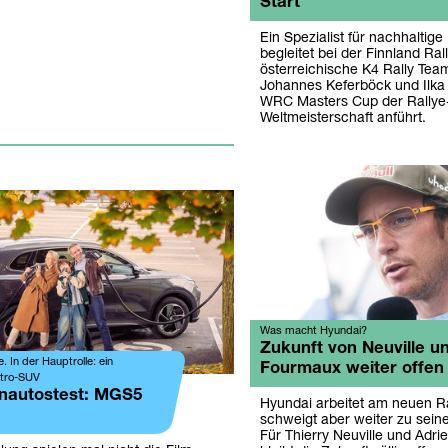
Start
Ein Spezialist für nachhaltig
begleitet bei der Finnland Ral
österreichische K4 Rally Te
Johannes Keferböck und Ilka
WRC Masters Cup der Rallye
Weltmeisterschaft anführt.
Was macht Hyundai?
Zukunft von Neuville u
 In der Hauptrolle: ein
Fourmaux weiter offen
ktro-SUV
enautostest: MGS5
Hyundai arbeitet am neuen Ra
schweigt aber weiter zu sei
Für Thierry Neuville und Adr