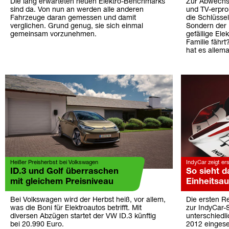
Die lang erwarteten neuen Elektro-Benchmarks
Zur Abwechsl
sind da. Von nun an werden alle anderen
und TV-erpro
Fahrzeuge daran gemessen und damit
die Schlüssel
verglichen. Grund genug, sie sich einmal
Sondern der 
gemeinsam vorzunehmen.
gefällige Ele
Familie fährt
hat es allem
Heißer Preisherbst bei Volkswagen
IndyCar zeigt ers
ID.3 und Golf überraschen
So sieht 
mit gleichem Preisniveau
Einheitsau
Bei Volkswagen wird der Herbst heiß, vor allem,
Die ersten Re
was die Boni für Elektroautos betrifft. Mit
zur IndyCar-
diversen Abzügen startet der VW ID.3 künftig
unterschiedl
bei 20.990 Euro.
2012 eingese