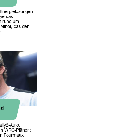
e Energielösungen
lye das
am rund um
 Minor, das den
-
nd
lly2-Auto,
nen WRC-Plänen:
ien Fourmaux