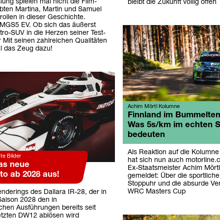
ung spielen mal nicht die Film-
bleibt die Zukunft völlig offen
bten Martina, Martin und Samuel
rollen in dieser Geschichte.
MGS5 EV. Ob sich das äußerst
ktro-SUV in die Herzen seiner Test-
? Mit seinen zahlreichen Qualitäten
al das Zeug dazu!
Achim Mörtl Kolumne
Finnland im Bummelte
Was 5s/km im echten S
bedeuten
Als Reaktion auf die Kolumne
te Bilder
hat sich nun auch motorline.
das neue
Ex-Staatsmeister Achim Mörtl
to ab 2028 aus!
gemeldet: Über die sportlich
Stoppuhr und die absurde Ve
WRC Masters Cup
nderings des Dallara IR-28, der in
Saison 2028 den in
ichen Ausführungen bereits seit
tzten DW12 ablösen wird