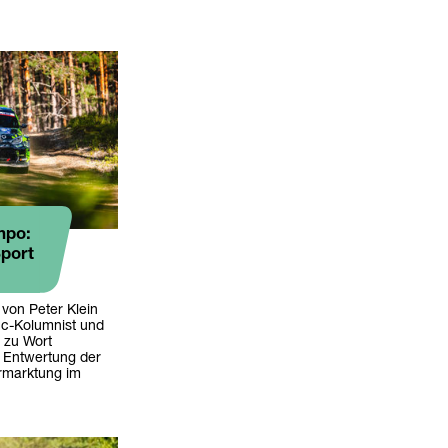
mpo:
port
 von Peter Klein
cc-Kolumnist und
 zu Wort
e Entwertung der
rmarktung im