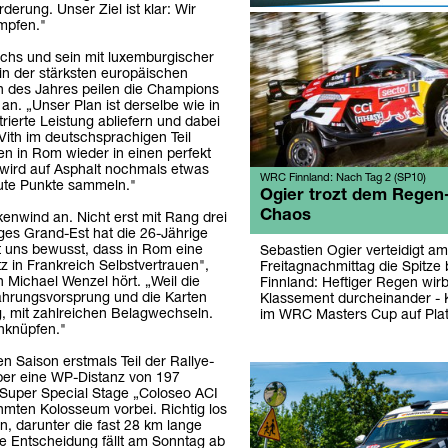
rung. Unser Ziel ist klar: Wir
mpfen."
ichs und sein mit luxemburgischer
n der stärksten europäischen
 des Jahres peilen die Champions
n. „Unser Plan ist derselbe wie in
ierte Leistung abliefern und dabei
 Vith im deutschsprachigen Teil
en in Rom wieder in einen perfekt
 wird auf Asphalt nochmals etwas
WRC Finnland: Nach Tag 2 (SP10)
 gute Punkte sammeln."
Ogier trozt dem Regen
Chaos
kenwind an. Nicht erst mit Rang drei
es Grand-Est hat die 26-Jährige
ist uns bewusst, dass in Rom eine
Sebastien Ogier verteidigt am
 in Frankreich Selbstvertrauen",
Freitagnachmittag die Spitze 
n Michael Wenzel hört. „Weil die
Finnland: Heftiger Regen wirb
ahrungsvorsprung und die Karten
Klassement durcheinander - 
g, mit zahlreichen Belagwechseln.
im WRC Masters Cup auf Plat
nknüpfen."
 Saison erstmals Teil der Rallye-
über eine WP-Distanz von 197
e Super Special Stage „Coloseo ACI
mten Kolosseum vorbei. Richtig los
 darunter die fast 28 km lange
e Entscheidung fällt am Sonntag ab