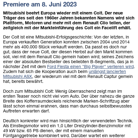
Premiere am 8. Juni 2023
Mitsubishi beehrt Europa wieder mit einem Colt. Der neue
Träger des seit den 1960er Jahren bekannten Namens wird sich
Plattform, Motoren und mehr mit dem Renault Clio teilen, der
zeitgleich mit der Markteinführung des Colt ein Facelift erhält.
Der Colt ist eine Mitsubishi-Erfolgsgeschichte: Von der letzten, in
Europa verkauften Generation konnten zwischen 2004 und 2014
mehr als 400.000 Stück verkauft werden. Da passt es doch nur
gut, dass der neue Colt, der diesen Herbst auf den Markt kommen
soll, viel mit dem Renault Clio gemein haben wird; seines Zeichens
einer der absoluten Bestseller des beliebten B-Segments, das ja in
nächster Zeit mit dem
Ford Fiesta einen "Big Player" verlieren wird
.
Zudem hat sich die Kooperation auch beim
unlängst lancierten
Mitsubishi ASX
, der wiederum viel mit dem Renault Captur gemein
hat, bereits bewährt.
Doch zum Mitsubishi Colt: Wenig überraschend zeigt man im
ersten Teaser noch nicht viel vom Auto. Der über nahezu die ganze
Breite des Kofferraumdeckels reichende Marken-Schriftzug aber
lässt schon einmal erahnen, dass man durchaus selbstbewusstes
Auftreten erwarten darf.
Deutlich konkreter wird man hinsichtlich der verwendeten Technik.
Als Einstiegsmotor wird ein 1,0 Liter Dreizylinder-Benzinmotor mit
49 kW bzw. 65 PS dienen, der mit einem manuellen
Fünfganggetriebe kombiniert wird. Darüber wartet ein weiterer