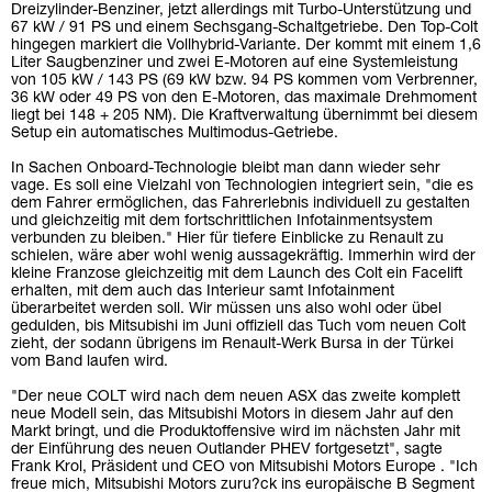
Dreizylinder-Benziner, jetzt allerdings mit Turbo-Unterstützung und
67 kW / 91 PS und einem Sechsgang-Schaltgetriebe. Den Top-Colt
hingegen markiert die Vollhybrid-Variante. Der kommt mit einem 1,6
Liter Saugbenziner und zwei E-Motoren auf eine Systemleistung
von 105 kW / 143 PS (69 kW bzw. 94 PS kommen vom Verbrenner,
36 kW oder 49 PS von den E-Motoren, das maximale Drehmoment
liegt bei 148 + 205 NM). Die Kraftverwaltung übernimmt bei diesem
Setup ein automatisches Multimodus-Getriebe.
In Sachen Onboard-Technologie bleibt man dann wieder sehr
vage. Es soll eine Vielzahl von Technologien integriert sein, "die es
dem Fahrer ermöglichen, das Fahrerlebnis individuell zu gestalten
und gleichzeitig mit dem fortschrittlichen Infotainmentsystem
verbunden zu bleiben." Hier für tiefere Einblicke zu Renault zu
schielen, wäre aber wohl wenig aussagekräftig. Immerhin wird der
kleine Franzose gleichzeitig mit dem Launch des Colt ein Facelift
erhalten, mit dem auch das Interieur samt Infotainment
überarbeitet werden soll. Wir müssen uns also wohl oder übel
gedulden, bis Mitsubishi im Juni offiziell das Tuch vom neuen Colt
zieht, der sodann übrigens im Renault-Werk Bursa in der Türkei
vom Band laufen wird.
"Der neue COLT wird nach dem neuen ASX das zweite komplett
neue Modell sein, das Mitsubishi Motors in diesem Jahr auf den
Markt bringt, und die Produktoffensive wird im nächsten Jahr mit
der Einführung des neuen Outlander PHEV fortgesetzt", sagte
Frank Krol, Präsident und CEO von Mitsubishi Motors Europe . "Ich
freue mich, Mitsubishi Motors zuru?ck ins europäische B Segment