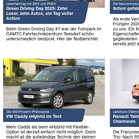
Leserfahrtag mit BEV und PHEV
Die Neuvermessu
Green Driving Day 2025: Zehn
Schon gefah
Leser, zehn Autos, ein Tag voller
Action
Als erste Va
Frühjahr 2026
Beim Green Driving Day #7 war der Fuhrpark im
zu uns. Ein M
ÖAMTC Fahrtechnikzentrum Teesdorf schön
Eigenschaften
unterschiedlich bestückt. Hier die Testberichte!
gegliederten
bereits jetzt
Die 400-Prozent-Philosophie
Leistbare Elektro
VW Caddy eHybrid im Test
Renault Twi
Charmeurs
Mehr Caddy als beim eHybrid mit Flexible-
Option ist derzeit einfach nicht möglich. Doch
Die Franzosen
macht all die aufwändige Technik den kleinen
Trio: Nach R