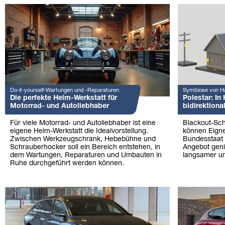
Do-it-yourself-Wartungen und -Reparaturen
Symbiose von H
Die perfekte Heim-Werkstatt für
Polestar: In 
Motorrad- und Autoliebhaber
bidirektiona
Für viele Motorrad- und Autoliebhaber ist eine
Blackout-Sch
eigene Heim-Werkstatt die Idealvorstellung.
können Eigne
Zwischen Werkzeugschrank, Hebebühne und
Bundesstaat 
Schrauberhocker soll ein Bereich entstehen, in
Angebot geni
dem Wartungen, Reparaturen und Umbauten in
langsamer u
Ruhe durchgeführt werden können.