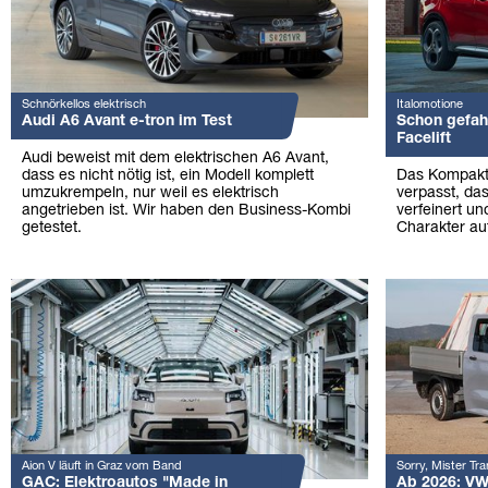
Schnörkellos elektrisch
Italomotione
Audi A6 Avant e-tron im Test
Schon gefahr
Facelift
Audi beweist mit dem elektrischen A6 Avant,
dass es nicht nötig ist, ein Modell komplett
Das Kompakt-
umzukrempeln, nur weil es elektrisch
verpasst, das
angetrieben ist. Wir haben den Business-Kombi
verfeinert un
getestet.
Charakter auf
Aion V läuft in Graz vom Band
Sorry, Mister Tran
GAC: Elektroautos "Made in
Ab 2026: VW