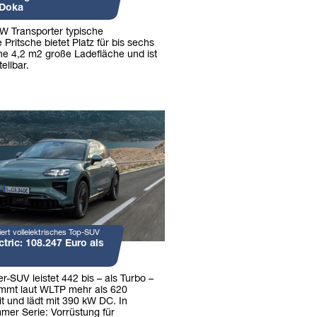
 Doka
VW Transporter typische
Pritsche bietet Platz für bis sechs
ne 4,2 m2 große Ladefläche und ist
ellbar.
ert vollelektrisches Top-SUV
tric: 108.247 Euro als
-SUV leistet 442 bis – als Turbo –
mmt laut WLTP mehr als 620
t und lädt mit 390 kW DC. In
mer Serie: Vorrüstung für