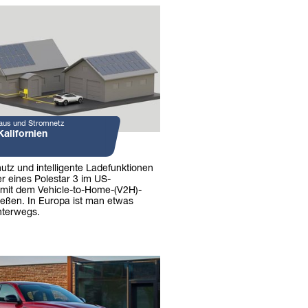
aus und Stromnetz
Kalifornien
l
utz und intelligente Ladefunktionen
r eines Polestar 3 im US-
mit dem Vehicle-to-Home-(V2H)-
eßen. In Europa ist man etwas
nterwegs.