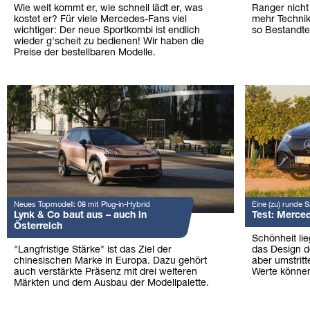
Wie weit kommt er, wie schnell lädt er, was
Ranger nicht 
kostet er? Für viele Mercedes-Fans viel
mehr Technik
wichtiger: Der neue Sportkombi ist endlich
so Bestandtei
wieder g'scheit zu bedienen! Wir haben die
Preise der bestellbaren Modelle.
Neues Topmodell: 08 mit Plug-in-Hybrid
Eine (zu) runde 
Lynk & Co baut aus – auch in
Test: Merce
Österreich
Schönheit li
"Langfristige Stärke" ist das Ziel der
das Design 
chinesischen Marke in Europa. Dazu gehört
aber umstrit
auch verstärkte Präsenz mit drei weiteren
Werte können
Märkten und dem Ausbau der Modellpalette.