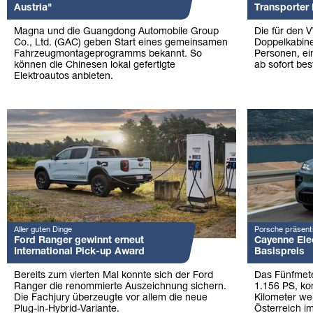
Austria"
Transporter
Magna und die Guangdong Automobile Group
Die für den 
Co., Ltd. (GAC) geben Start eines gemeinsamen
Doppelkabine 
Fahrzeugmontageprogramms bekannt. So
Personen, ei
können die Chinesen lokal gefertigte
ab sofort best
Elektroautos anbieten.
Aller guten Dinge
Porsche präsenti
Ford Ranger gewinnt erneut
Cayenne Elec
International Pick-up Award
Basispreis
Bereits zum vierten Mal konnte sich der Ford
Das Fünfmeter
Ranger die renommierte Auszeichnung sichern.
1.156 PS, ko
Die Fachjury überzeugte vor allem die neue
Kilometer wei
Plug-in-Hybrid-Variante.
Österreich im