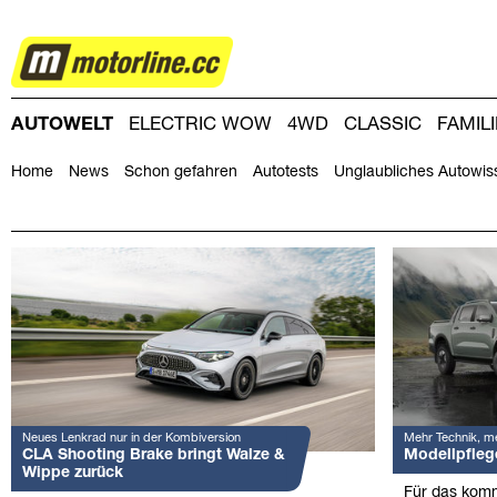
AUTOWELT
AUTOWELT
ELECTRIC WOW
4WD
CLASSIC
FAMIL
DRIVING-DAY
DRIVING CLUB
MAGAZINE
Home
News
Schon gefahren
Autotests
Unglaubliches Autowis
Neues Lenkrad nur in der Kombiversion
Mehr Technik, m
CLA Shooting Brake bringt Walze &
Modellpfleg
Wippe zurück
Für das komm