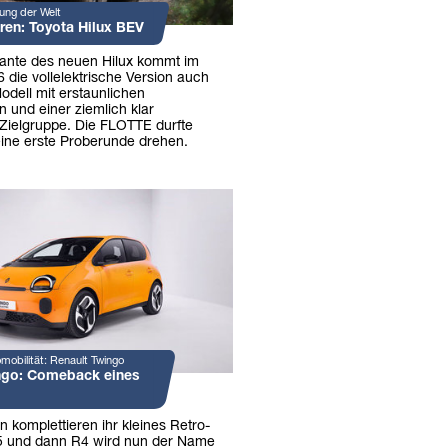
ng der Welt
ren: Toyota Hilux BEV
riante des neuen Hilux kommt im
 die vollelektrische Version auch
odell mit erstaunlichen
 und einer ziemlich klar
 Zielgruppe. Die FLOTTE durfte
 eine erste Proberunde drehen.
mobilität: Renault Twingo
ngo: Comeback eines
 komplettieren ihr kleines Retro-
5 und dann R4 wird nun der Name