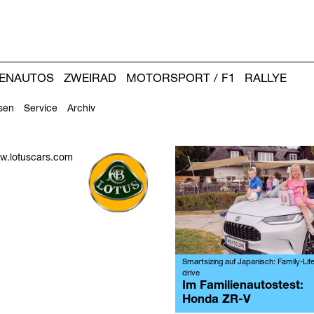
IENAUTOS
ZWEIRAD
MOTORSPORT / F1
RALLYE
sen
Service
Archiv
Weitere
.lotuscars.com
Artikel:
Smartsizing auf Japanisch: Family-Life
drive
Im Familienautostest:
Honda ZR-V