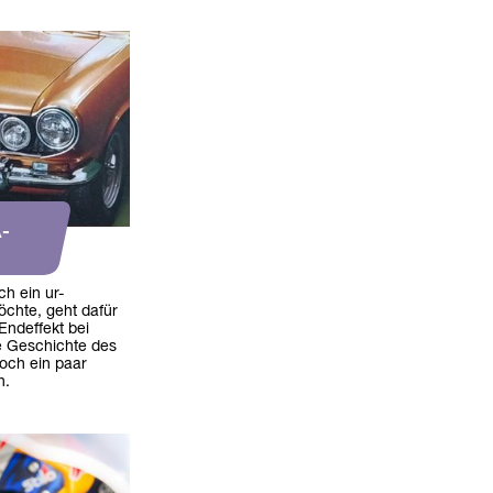
A-
h ein ur-
chte, geht dafür
Endeffekt bei
e Geschichte des
noch ein paar
n.