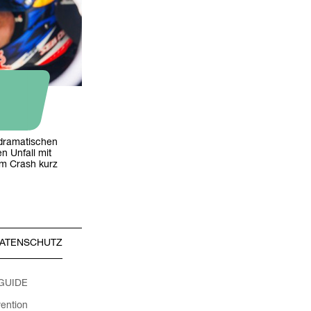
e dramatischen
 Unfall mit
em Crash kurz
ATENSCHUTZ
 GUIDE
ention