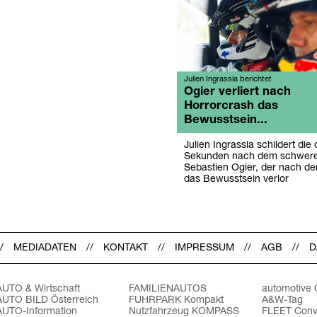
Julien Ingrassia berichtet
Ogier verliert nach
Horrorcrash das
Bewusstsein...
Julien Ingrassia schildert di
Sekunden nach dem schweren
Sebastien Ogier, der nach d
das Bewusstsein verlor
MEDIADATEN
KONTAKT
IMPRESSUM
AGB
D
AUTO & Wirtschaft
FAMILIENAUTOS
automotive
AUTO BILD Österreich
FUHRPARK Kompakt
A&W-Tag
AUTO-Information
Nutzfahrzeug KOMPASS
FLEET Conv