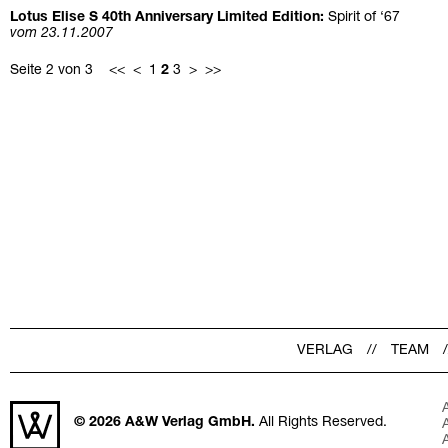
Lotus Elise S 40th Anniversary Limited Edition:
Spirit of ‘67
vom 23.11.2007
Seite 2 von 3
<<
<
1
2
3
>
>>
VERLAG
TEAM
© 2026
A&W Verlag GmbH.
All Rights Reserved.