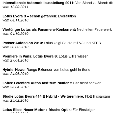
Internationale Automobilausstellung 2011:
Von Stand zu Stand: di
vom 12.09.2011
Lotus Evora S – schon gefahren:
Evoralution
vom 08.11.2010
Viertüriger Lotus als Panamera-Konkurrent:
Neuheiten-Feuerwerk
vom 04.10.2010
Pariser Autosalon 2010:
Lotus zeigt Studie mit V8 und KERS
vom 20.09.2010
Premiere in Paris: Lotus Evora S:
Lotus will's wissen
vom 27.08.2010
Hybrid-News:
Range Extender von Lotus geht in Serie
vom 24.06.2010
Lotus: Leichtere Autos fast zum Nulltarif:
Gar nicht schwer
vom 28.04.2010
Studie Lotus Evora 414 E Hybrid - Weltpremiere:
Flott & sparsam
vom 25.02.2010
Lotus Elise: Neuer Motor + frische Optik:
Für Einsteiger