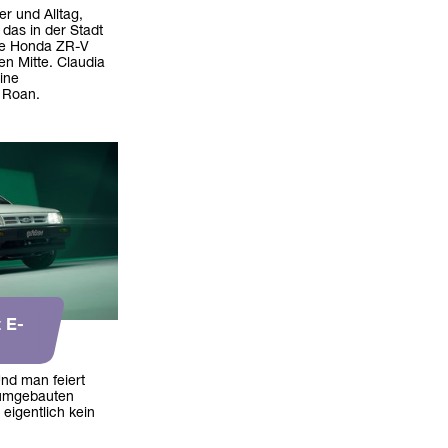
er und Alltag,
das in der Stadt
eue Honda ZR-V
nen Mitte. Claudia
ine
 Roan.
 E-
Und man feiert
 umgebauten
eigentlich kein