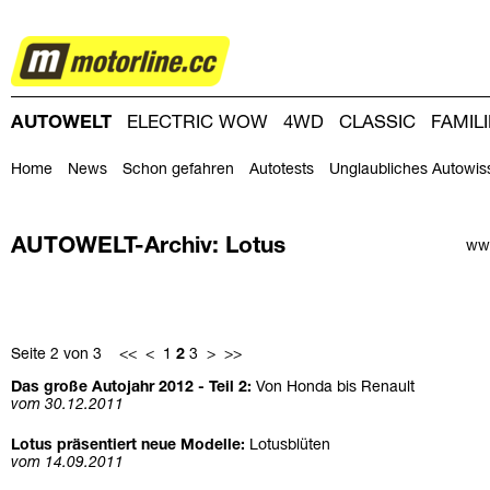
AUTOWELT
AUTOWELT
ELECTRIC WOW
4WD
CLASSIC
FAMIL
DRIVING-DAY
DRIVING CLUB
MAGAZINE
Home
News
Schon gefahren
Autotests
Unglaubliches Autowis
AUTOWELT-Archiv: Lotus
www
Seite 2 von 3
<<
<
1
2
3
>
>>
Das große Autojahr 2012 - Teil 2:
Von Honda bis Renault
vom 30.12.2011
Lotus präsentiert neue Modelle:
Lotusblüten
vom 14.09.2011