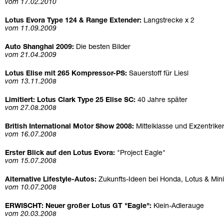
vom 17.02.2010
Lotus Evora Type 124 & Range Extender:
Langstrecke x 2
vom 11.09.2009
Auto Shanghai 2009:
Die besten Bilder
vom 21.04.2009
Lotus Elise mit 265 Kompressor-PS:
Sauerstoff für Liesl
vom 13.11.2008
Limitiert: Lotus Clark Type 25 Elise SC:
40 Jahre später
vom 27.08.2008
British International Motor Show 2008:
Mittelklasse und Exzentrike
vom 16.07.2008
Erster Blick auf den Lotus Evora:
"Project Eagle"
vom 15.07.2008
Alternative Lifestyle-Autos:
Zukunfts-Ideen bei Honda, Lotus & Mini
vom 10.07.2008
ERWISCHT: Neuer großer Lotus GT "Eagle":
Klein-Adlerauge
vom 20.03.2008