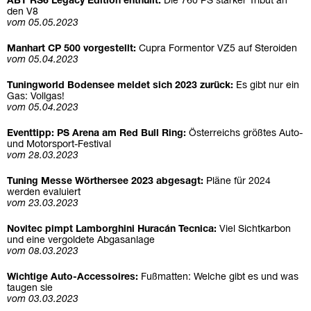
ABT RS6 Legacy Edition enthüllt:
Die 760 PS starker Tribut an
den V8
vom 05.05.2023
Manhart CP 500 vorgestellt:
Cupra Formentor VZ5 auf Steroiden
vom 05.04.2023
Tuningworld Bodensee meldet sich 2023 zurück:
Es gibt nur ein
Gas: Vollgas!
vom 05.04.2023
Eventtipp: PS Arena am Red Bull Ring:
Österreichs größtes Auto-
und Motorsport-Festival
vom 28.03.2023
Tuning Messe Wörthersee 2023 abgesagt:
Pläne für 2024
werden evaluiert
vom 23.03.2023
Novitec pimpt Lamborghini Huracán Tecnica:
Viel Sichtkarbon
und eine vergoldete Abgasanlage
vom 08.03.2023
Wichtige Auto-Accessoires:
Fußmatten: Welche gibt es und was
taugen sie
vom 03.03.2023