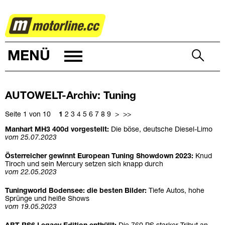
AUTOWELT
MENÜ
AUTOWELT-Archiv: Tuning
Seite 1 von 10
1
2
3
4
5
6
7
8
9
>
>>
Manhart MH3 400d vorgestellt:
Die böse, deutsche Diesel-Limo
vom 25.07.2023
Österreicher gewinnt European Tuning Showdown 2023:
Knud
Tiroch und sein Mercury setzen sich knapp durch
vom 22.05.2023
Tuningworld Bodensee: die besten Bilder:
Tiefe Autos, hohe
Sprünge und heiße Shows
vom 19.05.2023