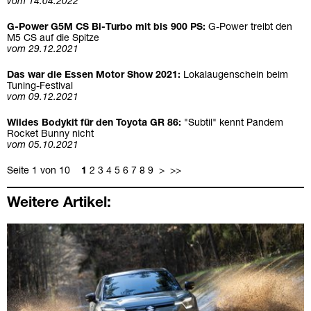
vom 14.04.2022
G-Power G5M CS Bi-Turbo mit bis 900 PS:
G-Power treibt den
M5 CS auf die Spitze
vom 29.12.2021
Das war die Essen Motor Show 2021:
Lokalaugenschein beim
Tuning-Festival
vom 09.12.2021
Wildes Bodykit für den Toyota GR 86:
"Subtil" kennt Pandem
Rocket Bunny nicht
vom 05.10.2021
Seite 1 von 10
1
2
3
4
5
6
7
8
9
>
>>
Weitere Artikel: