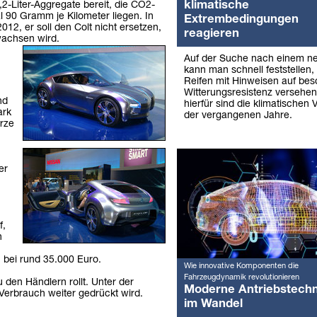
klimatische
,2-Liter-Aggregate bereit, die CO2-
l 90 Gramm je Kilometer liegen. In
Extrembedingungen
12, er soll den Colt nicht ersetzen,
reagieren
wachsen wird.
Auf der Suche nach einem ne
kann man schnell feststellen
Reifen mit Hinweisen auf be
Witterungsresistenz versehen
nd
hierfür sind die klimatischen
ark
der vergangenen Jahre.
urze
er
f,
n
 bei rund 35.000 Euro.
Wie innovative Komponenten die
Fahrzeugdynamik revolutionieren
 den Händlern rollt. Unter der
Moderne Antriebstechn
Verbrauch weiter gedrückt wird.
im Wandel