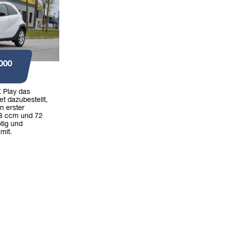
000
 Play das
t dazubestellt,
n erster
98 ccm und 72
tig und
 mit.