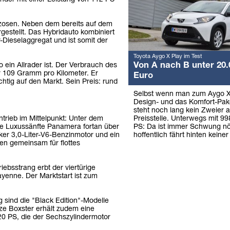
anzosen. Neben dem bereits auf dem
gestellt. Das Hybridauto kombiniert
-Dieselaggregat und ist somit der
Toyota Aygo X Play im Test
Von A nach B unter 20.
 ein Allrader ist. Der Verbrauch des
ur 109 Gramm pro Kilometer. Er
Euro
htig auf den Markt. Sein Preis: rund
Selbst wenn man zum Aygo X
Design- und das Komfort-Pake
steht noch lang kein Zweier a
Preisstelle. Unterwegs mit 9
trieb im Mittelpunkt: Unter dem
PS: Da ist immer Schwung nö
ie Luxussänfte Panamera fortan über
hoffentlich fährt hinten keiner
ker 3,0-Liter-V6-Benzinmotor und ein
en gemeinsam für flottes
ebsstrang erbt der viertürige
nne. Der Marktstart ist zum
 sind die "Black Edition"-Modelle
ze Boxster erhält zudem eine
20 PS, die der Sechszylindermotor