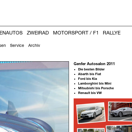
IENAUTOS
ZWEIRAD
MOTORSPORT / F1
RALLYE
sen
Service
Archiv
Genfer Autosalon 2011
Die besten Bilder
Abarth bis Fiat
Ford bis Kia
Lamborghini bis Mini
Mitsubishi bis Porsche
Renault bis VW
Weitere
Artikel: