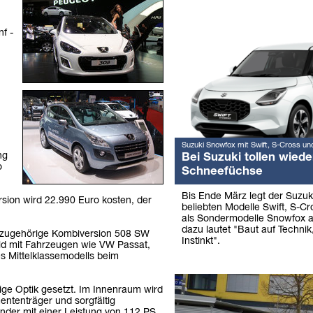
f -
Suzuki Snowfox mit Swift, S-Cross un
ng
Bei Suzuki tollen wiede
o
Schneefüchse
Bis Ende März legt der Suzuk
rsion wird 22.990 Euro kosten, der
beliebten Modelle Swift, S-Cr
als Sondermodelle Snowfox a
dazu lautet "Baut auf Technik,
dazugehörige Kombiversion 508 SW
Instinkt".
eld mit Fahrzeugen wie VW Passat,
s Mittelklassemodells beim
ige Optik gesetzt. Im Innenraum wird
ententräger und sorgfältig
ünder mit einer Leistung von 112 PS