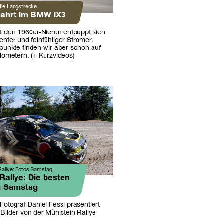
die Langstrecke
fahrt im BMW iX3
t den 1960er-Nieren entpuppt sich
ienter und feinfühliger Stromer.
kpunkte finden wir aber schon auf
lometern. (+ Kurzvideos)
Rallye: Fotos Samstag
Rallye: Die besten
m Samstag
Fotograf Daniel Fessl präsentiert
Bilder von der Mühlstein Rallye