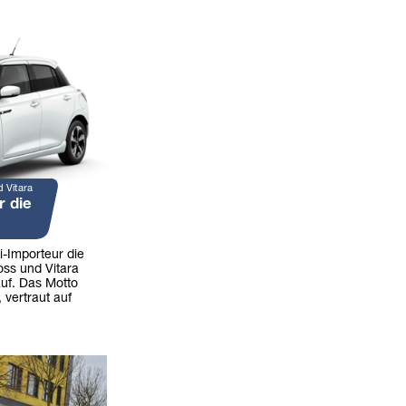
d Vitara
r die
i-Importeur die
oss und Vitara
uf. Das Motto
 vertraut auf