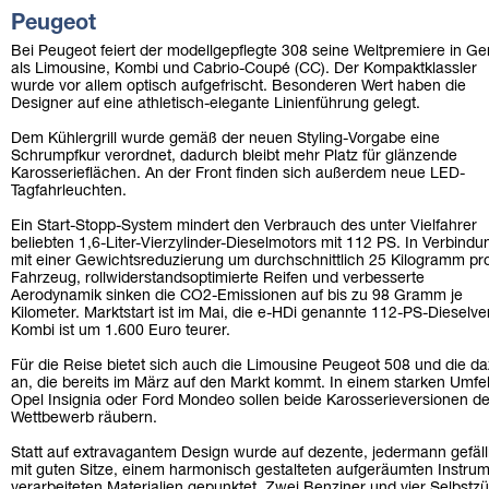
Peugeot
Bei Peugeot feiert der modellgepflegte 308 seine Weltpremiere in Gen
als Limousine, Kombi und Cabrio-Coupé (CC). Der Kompaktklassler
wurde vor allem optisch aufgefrischt. Besonderen Wert haben die
Designer auf eine athletisch-elegante Linienführung gelegt.
Dem Kühlergrill wurde gemäß der neuen Styling-Vorgabe eine
Schrumpfkur verordnet, dadurch bleibt mehr Platz für glänzende
Karosserieflächen. An der Front finden sich außerdem neue LED-
Tagfahrleuchten.
Ein Start-Stopp-System mindert den Verbrauch des unter Vielfahrer
beliebten 1,6-Liter-Vierzylinder-Dieselmotors mit 112 PS. In Verbindu
mit einer Gewichtsreduzierung um durchschnittlich 25 Kilogramm pr
Fahrzeug, rollwiderstandsoptimierte Reifen und verbesserte
Aerodynamik sinken die CO2-Emissionen auf bis zu 98 Gramm je
Kilometer. Marktstart ist im Mai, die e-HDi genannte 112-PS-Dieselve
Kombi ist um 1.600 Euro teurer.
Für die Reise bietet sich auch die Limousine Peugeot 508 und die 
an, die bereits im März auf den Markt kommt. In einem starken Umf
Opel Insignia oder Ford Mondeo sollen beide Karosserieversionen de
Wettbewerb räubern.
Statt auf extravagantem Design wurde auf dezente, jedermann gefäll
mit guten Sitze, einem harmonisch gestalteten aufgeräumten Instrum
verarbeiteten Materialien gepunktet. Zwei Benziner und vier Selbstz