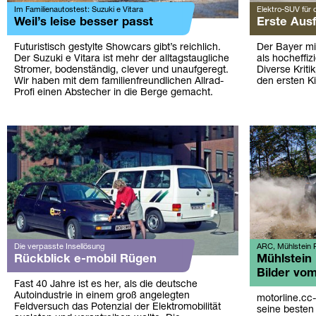
Im Familienautostest: Suzuki e Vitara
Elektro-SUV für 
Weil’s leise besser passt
Erste Aus
Futuristisch gestylte Showcars gibt’s reichlich.
Der Bayer mi
Der Suzuki e Vitara ist mehr der alltagstaugliche
als hocheffiz
Stromer, bodenständig, clever und unaufgeregt.
Diverse Kriti
Wir haben mit dem familienfreundlichen Allrad-
den ersten Ki
Profi einen Abstecher in die Berge gemacht.
Die verpasste Insellösung
ARC, Mühlstein 
Rückblick e-mobil Rügen
Mühlstein 
Bilder vo
Fast 40 Jahre ist es her, als die deutsche
Autoindustrie in einem groß angelegten
motorline.cc-
Feldversuch das Potenzial der Elektromobilität
seine besten 