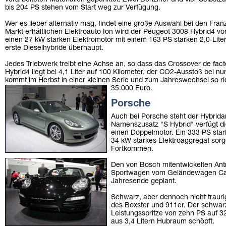
bis 204 PS stehen vom Start weg zur Verfügung.
Wer es lieber alternativ mag, findet eine große Auswahl bei den Fr
Markt erhältlichen Elektroauto Ion wird der Peugeot 3008 Hybrid4 vor
einen 27 kW starken Elektromotor mit einem 163 PS starken 2,0-Liter
erste Dieselhybride überhaupt.
Jedes Triebwerk treibt eine Achse an, so dass das Crossover de facto
Hybrid4 liegt bei 4,1 Liter auf 100 Kilometer, der CO2-Ausstoß bei n
kommt im Herbst in einer kleinen Serie und zum Jahreswechsel so ric
35.000 Euro.
Porsche
Auch bei Porsche steht der Hybridan
Namenszusatz "S Hybrid" verfügt d
einen Doppelmotor. Ein 333 PS star
34 kW starkes Elektroaggregat sorg
Fortkommen.
Den von Bosch mitentwickelten Antri
Sportwagen vom Geländewagen Caye
Jahresende geplant.
Schwarz, aber dennoch nicht traurig
des Boxster und 911er. Der schwar
Leistungsspritze von zehn PS auf 3
aus 3,4 Litern Hubraum schöpft.