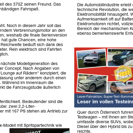
ell des 370Z seinen Freund. Das
Die Automobilindustrie erlebt 
unbändigen Fahrspaß.
technische Revolution, die we
Elektromobilität hinausgeht. 
Aufmerksamkeit oft auf Batte
Elektromotoren richtet, vollzi
ht. Noch in diesem Jahr soll das
Bereich der mechanischen Kr
gerndem Verbrennungsmotor an den
ebenso bemerkenswerte Entw
n, weshalb die finale Serienversion
ra hat gute Chancen, eine hohe
 Reichweite beläuft sich dank des
er. Rein elektrisch sind Fahrten
lich.
e nächste Modellgeneration des
ourer Concept. Nach Angaben von
"Lounge auf Rädern" konzipiert, die
glasung unter anderem durch einen
t. Während im Innenraum die
irkt die Fahrzeugstudie äußerlich
Leser-Fahraktion: Super-Test-Somme
Leser im vollen Testein
fentlichkeit. Bedeutender sind die
be: zwei 2,2-Liter-
er mit 167 PS stehen als Antrieb zur
Quer durch Österreich fuhre
Testwagen – mit Ihnen am Ste
umfasste diverse SUVs, wob
-Modell mit Spritspartechnik wie
Diesel über den Hybrid bis zu
reichte.