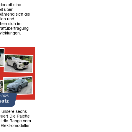
derzeit eine
it über
Während sich die
rien und
ehen sich im
aftübertragung
icklungen.
r 2025
satz
n unsere sechs
uer! Die Palette
ei die Range vom
 Elektromodellen