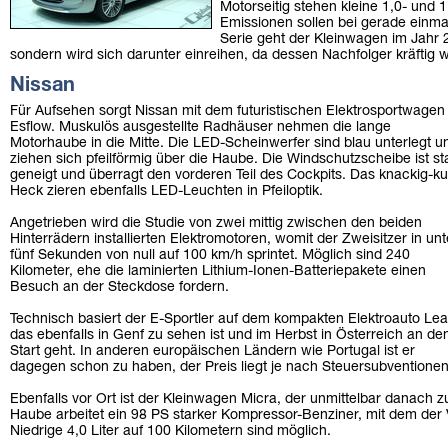
Motorseitig stehen kleine 1,0- und 1
Emissionen sollen bei gerade einma
Serie geht der Kleinwagen im Jahr 20
sondern wird sich darunter einreihen, da dessen Nachfolger kräftig 
Nissan
Für Aufsehen sorgt Nissan mit dem futuristischen Elektrosportwagen
Esflow. Muskulös ausgestellte Radhäuser nehmen die lange
Motorhaube in die Mitte. Die LED-Scheinwerfer sind blau unterlegt u
ziehen sich pfeilförmig über die Haube. Die Windschutzscheibe ist st
geneigt und überragt den vorderen Teil des Cockpits. Das knackig-k
Heck zieren ebenfalls LED-Leuchten in Pfeiloptik.
Angetrieben wird die Studie von zwei mittig zwischen den beiden
Hinterrädern installierten Elektromotoren, womit der Zweisitzer in unt
fünf Sekunden von null auf 100 km/h sprintet. Möglich sind 240
Kilometer, ehe die laminierten Lithium-Ionen-Batteriepakete einen
Besuch an der Steckdose fordern.
Technisch basiert der E-Sportler auf dem kompakten Elektroauto Lea
das ebenfalls in Genf zu sehen ist und im Herbst in Österreich an de
Start geht. In anderen europäischen Ländern wie Portugal ist er
dagegen schon zu haben, der Preis liegt je nach Steuersubventionen
Ebenfalls vor Ort ist der Kleinwagen Micra, der unmittelbar danach zu
Haube arbeitet ein 98 PS starker Kompressor-Benziner, mit dem der 
Niedrige 4,0 Liter auf 100 Kilometern sind möglich.