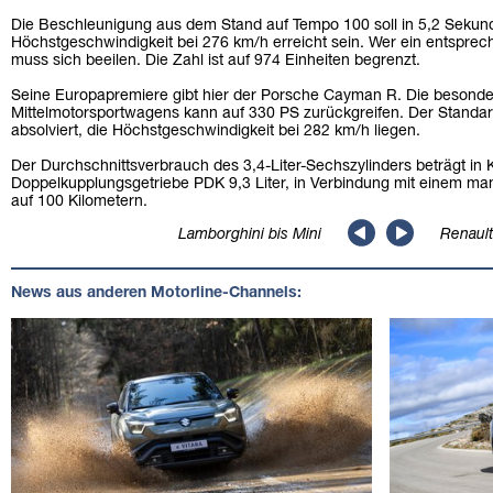
Die Beschleunigung aus dem Stand auf Tempo 100 soll in 5,2 Sekun
Höchstgeschwindigkeit bei 276 km/h erreicht sein. Wer ein entspr
muss sich beeilen. Die Zahl ist auf 974 Einheiten begrenzt.
Seine Europapremiere gibt hier der Porsche Cayman R. Die besonder
Mittelmotorsportwagens kann auf 330 PS zurückgreifen. Der Standard
absolviert, die Höchstgeschwindigkeit bei 282 km/h liegen.
Der Durchschnittsverbrauch des 3,4-Liter-Sechszylinders beträgt in
Doppelkupplungsgetriebe PDK 9,3 Liter, in Verbindung mit einem ma
auf 100 Kilometern.
Lamborghini bis Mini
Renault
News aus anderen Motorline-Channels: