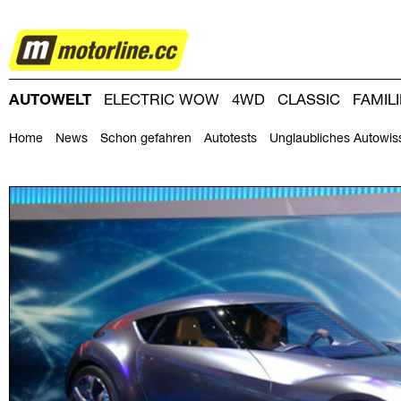
AUTOWELT
AUTOWELT
ELECTRIC WOW
4WD
CLASSIC
FAMIL
DRIVING-DAY
DRIVING CLUB
MAGAZINE
Home
News
Schon gefahren
Autotests
Unglaubliches Autowis