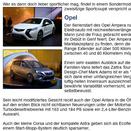
Wer es dann doch lieber sportlicher mag, findet in einem Sondermod
zweisitzige Sportcoupé verspricht 
Opel
Der Serienstart des Opel Ampera na
Elektroauto mit reichweitenverlän
Mann (und die Frau) gebracht werde
ihr Debüt in Genf feiert. Der Ampe
Marktakzeptanz zu finden, denn die
Range Extender auf über 500 Kilomet
zwischen 40 und 80 Kilometern mög
Einen sehr exakten Ausblick auf di
Familien-Vans liefert das Zafira T
Design-Chef Mark Adams ist er als 
sich dank einer umfangreichen Ver
luftig-hellen Innenraum auszeichne
bewährte Variabilität vorherrscht, w
selbstbewusst.
Sein leicht modifiziertes Gesicht reckt auch der Opel Antara in die Öf
auf den ersten Blick nicht sichtbaren Neuerungen unter der Motorhau
Turbodieseltriebwerke mit 163 und 184 PS sowie ein 2,4-Liter-Benzin
Auswahl.
Auch der kleine Corsa und der kompakte Astra geben sich als Ecoflex
einem Start-Stopp-System deutlich sparsamer.