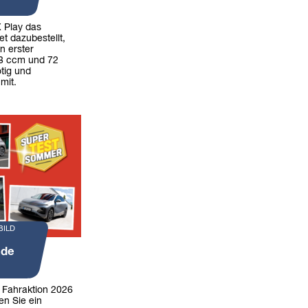
 Play das
t dazubestellt,
n erster
98 ccm und 72
tig und
 mit.
BILD
nde
r Fahraktion 2026
en Sie ein