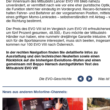
Der Innenraum des Mitsubishi Lancer EVO VIII blieb nahezu
unverändert, er vermittelt nach wie vor eine eher puristische Optik
die Funktion steht hier eindeutig im Vordergrund. Recaro-Schalens
halten Fahrer- und Beifahrer an der vorgesehenen Position, mittels
eines griffigen Momo-Lenkrades – selbstverständlich mit Airbag – 
die Richtung bestimmt.
Der Preis des EVO VIII ist im Vergleich zum EVO VII erfreulicherw
um fünf Prozent gesunken, 48.500,- Euro möchte der Mitsubishi-
Händler nun haben, eine nunmehr dreijährige Garantie inklusive. 
sich für die Sportskanone interessiert, muss sich beeilen, insgesa
kommen nur 100 EVO VIII nach Österreich.
In der rechten Navigation finden Sie detaillierte Infos zu
Ausstattung und den technischen Neuheiten sowie einen
Rückblick auf die bisherigen Evolutions-Stufen und einen
gemeinsam mit Beppo Harrach durchgeführten Test des
Mitsubishi EVO VII!
Die EVO-Geschichte
Was ist
News aus anderen Motorline-Channels: