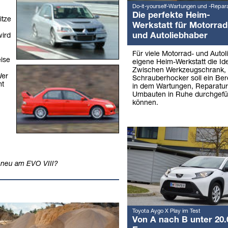
Do-it-yourself-Wartungen und -Repar
,
Die perfekte Heim-
itze
Werkstatt für Motorrad
und Autoliebhaber
wird
Für viele Motorrad- und Autol
eise
eigene Heim-Werkstatt die Ide
Zwischen Werkzeugschrank,
Wer
Schrauberhocker soll ein Ber
mt
in dem Wartungen, Reparatu
Umbauten in Ruhe durchgefü
können.
 neu am EVO VIII?
Toyota Aygo X Play im Test
Von A nach B unter 20.