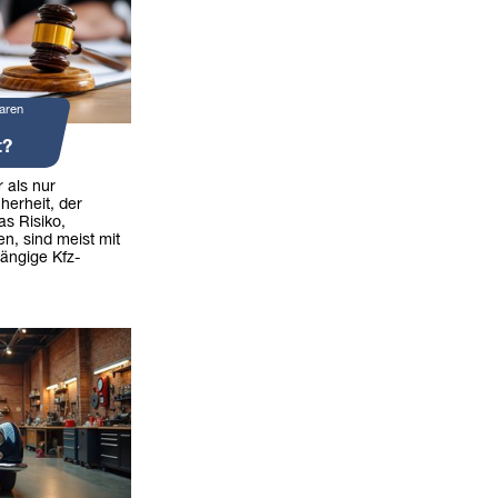
aren
t?
 als nur
herheit, der
as Risiko,
en, sind meist mit
ängige Kfz-