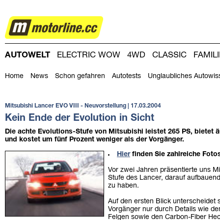
AUTOWELT
AUTOWELT
ELECTRIC WOW
4WD
CLASSIC
FAMIL
DRIVING-DAY
DRIVING CLUB
MAGAZINE
Home
News
Schon gefahren
Autotests
Unglaubliches Autowis
Mitsubishi Lancer EVO VIII - Neuvorstellung | 17.03.2004
Kein Ende der Evolution in Sicht
Die achte Evolutions-Stufe von Mitsubishi leistet 265 PS, bietet 
und kostet um fünf Prozent weniger als der Vorgänger.
Hier
finden Sie zahlreiche Foto
Vor zwei Jahren präsentierte uns Mi
Stufe des Lancer, darauf aufbauend
zu haben.
Auf den ersten Blick unterscheidet 
Vorgänger nur durch Details wie den
Felgen sowie den Carbon-Fiber Hec