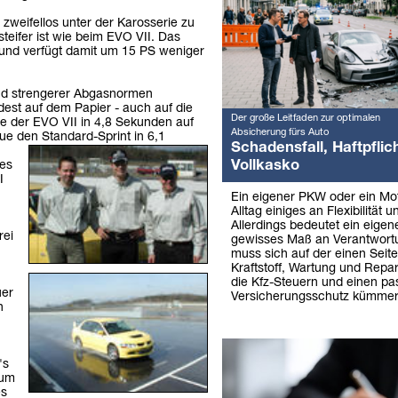
zweifellos unter der Karosserie zu
steifer ist wie beim EVO VII. Das
 und verfügt damit um 15 PS weniger
nd strengerer Abgasnormen
dest auf dem Papier - auch auf die
Der große Leitfaden zur optimalen
te der EVO VII in 4,8 Sekunden auf
Absicherung fürs Auto
ue den Standard-Sprint in 6,1
Schadensfall, Haftpflich
Vollkasko
 es
I
Ein eigener PKW oder ein Mo
Alltag einiges an Flexibilität u
Allerdings bedeutet ein eigen
rei
gewisses Maß an Verantwor
muss sich auf der einen Seit
Kraftstoff, Wartung und Repa
die Kfz-Steuern und einen p
uer
Versicherungsschutz kümmer
n
's
 um
es