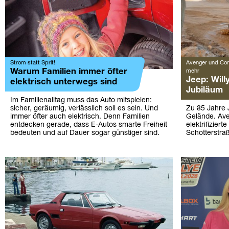
Strom statt Sprit!
Avenger und Com
Warum Familien immer öfter
mehr
Jeep: Will
elektrisch unterwegs sind
Jubiläum
Im Familienalltag muss das Auto mitspielen:
sicher, geräumig, verlässlich soll es sein. Und
Zu 85 Jahre 
immer öfter auch elektrisch. Denn Familien
Gelände. Av
entdecken gerade, dass E-Autos smarte Freiheit
elektrifizier
bedeuten und auf Dauer sogar günstiger sind.
Schotterstra