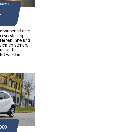
aturen
-
iebhaber ist eine
alvorstellung.
 Hebebühne und
eich entstehen,
ren und
hrt werden
000