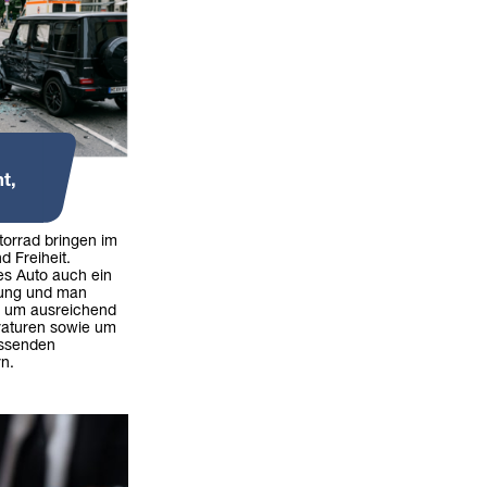
t,
torrad bringen im
nd Freiheit.
es Auto auch ein
tung und man
e um ausreichend
raturen sowie um
assenden
n.