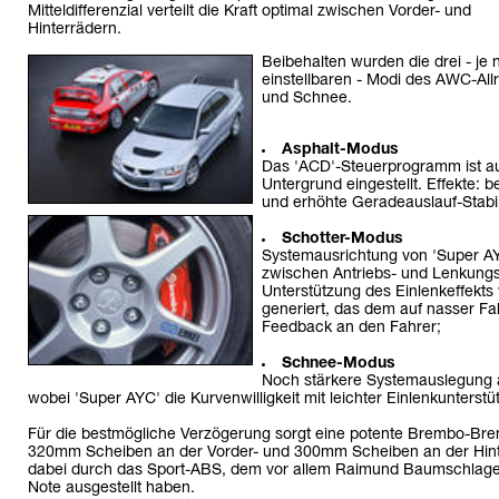
Mitteldifferenzial verteilt die Kraft optimal zwischen Vorder- und
Hinterrädern.
Beibehalten wurden die drei - j
einstellbaren - Modi des AWC-All
und Schnee.
Asphalt-Modus
Das 'ACD'-Steuerprogramm ist a
Untergrund eingestellt. Effekte:
und erhöhte Geradeauslauf-Stabili
Schotter-Modus
Systemausrichtung von 'Super AY
zwischen Antriebs- und Lenkungs-
Unterstützung des Einlenkeffekts 
generiert, das dem auf nasser Fah
Feedback an den Fahrer;
Schnee-Modus
Noch stärkere Systemauslegung au
wobei 'Super AYC' die Kurvenwilligkeit mit leichter Einlenkunterstü
Für die bestmögliche Verzögerung sorgt eine potente Brembo-Bre
320mm Scheiben an der Vorder- und 300mm Scheiben an der Hinter
dabei durch das Sport-ABS, dem vor allem Raimund Baumschlage
Note ausgestellt haben.