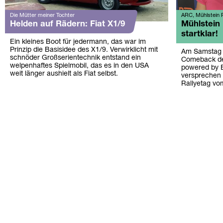
Die Mütter meiner Tochter
ARC, Mühlstein R
Helden auf Rädern: Fiat X1/9
Mühlstein R
startklar!
Ein kleines Boot für jedermann, das war im
Prinzip die Basisidee des X1/9. Verwirklicht mit
Am Samstag (
schnöder Großserientechnik entstand ein
Comeback der
welpenhaftes Spielmobil, das es in den USA
powered by 
weit länger aushielt als Fiat selbst.
versprechen
Rallyetag vo