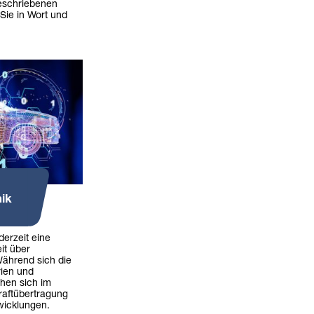
eschriebenen
Sie in Wort und
ik
derzeit eine
it über
Während sich die
rien und
ehen sich im
aftübertragung
icklungen.