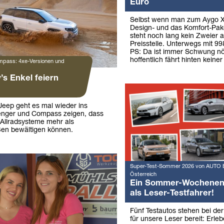
Euro
Selbst wenn man zum Aygo X
Design- und das Komfort-Pake
steht noch lang kein Zweier a
Preisstelle. Unterwegs mit 9
PS: Da ist immer Schwung nö
hoffentlich fährt hinten keiner
pass: 4xe-Versionen und
y’s Enkel feiern
Jeep geht es mal wieder ins
enger und Compass zeigen, dass
te Allradsysteme mehr als
ßen bewältigen können.
Super-Test-Sommer 2026 von AUTO 
Österreich
Ein Sommer-Wochene
als Leser-Testfahrer!
Fünf Testautos stehen bei de
für unsere Leser bereit: Erleb