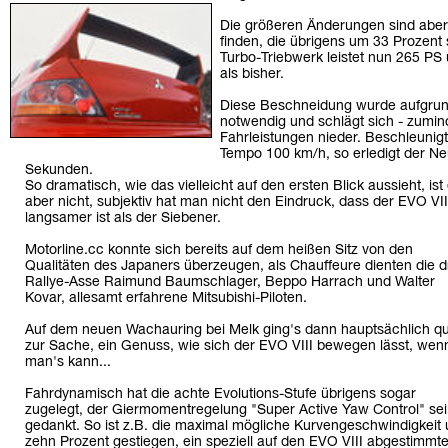
Die größeren Änderungen sind aber 
finden, die übrigens um 33 Prozent 
Turbo-Triebwerk leistet nun 265 PS
als bisher.
Diese Beschneidung wurde aufgru
notwendig und schlägt sich - zumin
Fahrleistungen nieder. Beschleunig
Tempo 100 km/h, so erledigt der Ne
Sekunden.
So dramatisch, wie das vielleicht auf den ersten Blick aussieht, ist
aber nicht, subjektiv hat man nicht den Eindruck, dass der EVO VII
langsamer ist als der Siebener.
Motorline.cc konnte sich bereits auf dem heißen Sitz von den
Qualitäten des Japaners überzeugen, als Chauffeure dienten die d
Rallye-Asse Raimund Baumschlager, Beppo Harrach und Walter
Kovar, allesamt erfahrene Mitsubishi-Piloten.
Auf dem neuen Wachauring bei Melk ging's dann hauptsächlich q
zur Sache, ein Genuss, wie sich der EVO VIII bewegen lässt, wen
man's kann...
Fahrdynamisch hat die achte Evolutions-Stufe übrigens sogar
zugelegt, der Giermomentregelung "Super Active Yaw Control" sei
gedankt. So ist z.B. die maximal mögliche Kurvengeschwindigkeit
zehn Prozent gestiegen, ein speziell auf den EVO VIII abgestimmt