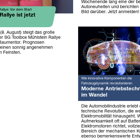
Wochenende lang eine der b
Autoneuheiten und berichten 
allye: Vor dem Start
Bild darüber. Jetzt anmelden!
allye ist jetzt
8. August) steigt das große
 SG Toolbox Mühlstein Rallye
Baumentor. Prognosen
 einen sonnig angenehmen
m Feinsten.
Wie innovative Komponenten die
Fahrzeugdynamik revolutionieren
Moderne Antriebstechn
im Wandel
Die Automobilindustrie erlebt 
technische Revolution, die we
Elektromobilität hinausgeht. 
Aufmerksamkeit oft auf Batte
Elektromotoren richtet, vollzi
Bereich der mechanischen Kr
ebenso bemerkenswerte Entw