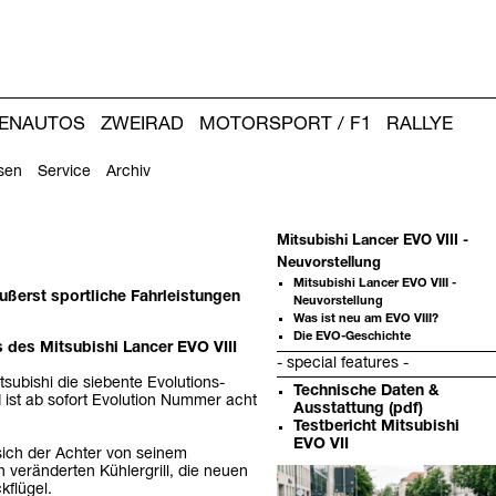
IENAUTOS
ZWEIRAD
MOTORSPORT / F1
RALLYE
sen
Service
Archiv
Mitsubishi Lancer EVO VIII -
Neuvorstellung
Mitsubishi Lancer EVO VIII -
äußerst sportliche Fahrleistungen
Neuvorstellung
Was ist neu am EVO VIII?
Die EVO-Geschichte
s des Mitsubishi Lancer EVO VIII
- special features -
tsubishi die siebente Evolutions-
Technische Daten &
 ist ab sofort Evolution Nummer acht
Ausstattung (pdf)
Testbericht Mitsubishi
EVO VII
sich der Achter von seinem
Weitere
 veränderten Kühlergrill, die neuen
Artikel:
kflügel.