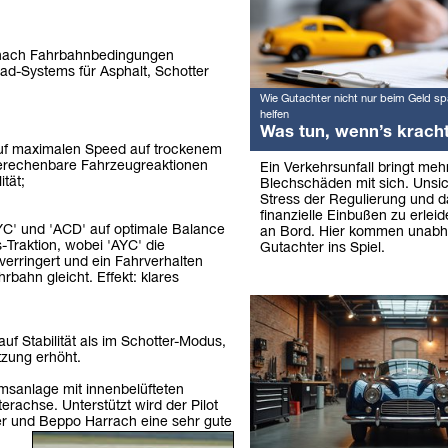
e nach Fahrbahnbedingungen
rad-Systems für Asphalt, Schotter
Wie Gutachter nicht nur beim Geld sp
helfen
Was tun, wenn’s krach
uf maximalen Speed auf trockenem
 berechenbare Fahrzeugreaktionen
Ein Verkehrsunfall bringt mehr
tät;
Blechschäden mit sich. Unsic
Stress der Regulierung und d
finanzielle Einbußen zu erleid
C' und 'ACD' auf optimale Balance
an Bord. Hier kommen unabh
Traktion, wobei 'AYC' die
Gutachter ins Spiel.
verringert und ein Fahrverhalten
rbahn gleicht. Effekt: klares
f Stabilität als im Schotter-Modus,
tzung erhöht.
msanlage mit innenbelüfteten
achse. Unterstützt wird der Pilot
r und Beppo Harrach eine sehr gute