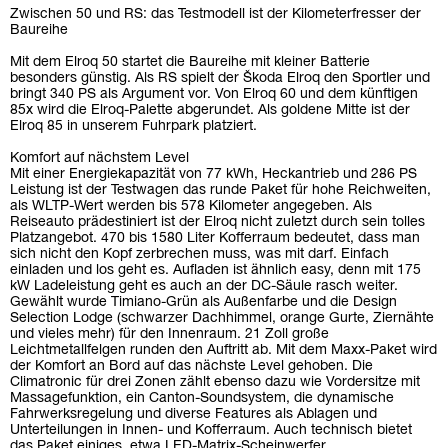
Zwischen 50 und RS: das Testmodell ist der Kilometerfresser der
Baureihe
Mit dem Elroq 50 startet die Baureihe mit kleiner Batterie
besonders günstig. Als RS spielt der Škoda Elroq den Sportler und
bringt 340 PS als Argument vor. Von Elroq 60 und dem künftigen
85x wird die Elroq-Palette abgerundet. Als goldene Mitte ist der
Elroq 85 in unserem Fuhrpark platziert.
Komfort auf nächstem Level
Mit einer Energiekapazität von 77 kWh, Heckantrieb und 286 PS
Leistung ist der Testwagen das runde Paket für hohe Reichweiten,
als WLTP-Wert werden bis 578 Kilometer angegeben. Als
Reiseauto prädestiniert ist der Elroq nicht zuletzt durch sein tolles
Platzangebot. 470 bis 1580 Liter Kofferraum bedeutet, dass man
sich nicht den Kopf zerbrechen muss, was mit darf. Einfach
einladen und los geht es. Aufladen ist ähnlich easy, denn mit 175
kW Ladeleistung geht es auch an der DC-Säule rasch weiter.
Gewählt wurde Timiano-Grün als Außenfarbe und die Design
Selection Lodge (schwarzer Dachhimmel, orange Gurte, Ziernähte
und vieles mehr) für den Innenraum. 21 Zoll große
Leichtmetallfelgen runden den Auftritt ab. Mit dem Maxx-Paket wird
der Komfort an Bord auf das nächste Level gehoben. Die
Climatronic für drei Zonen zählt ebenso dazu wie Vordersitze mit
Massagefunktion, ein Canton-Soundsystem, die dynamische
Fahrwerksregelung und diverse Features als Ablagen und
Unterteilungen in Innen- und Kofferraum. Auch technisch bietet
das Paket einiges, etwa LED-Matrix-Scheinwerfer,