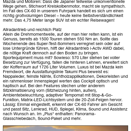
Mazda und Motoren: Dass die Japaner teilweise unkonventionelle
Wege gehen, Stichwort Kreiskolbenmotor, macht sie sympathisch.
Im Fall des CX-60 in unserem Fuhrpark handelt es sich um einen
richtig großvolumigen Diesel – heute keine Selbstverständlichkeit
mehr. Das 4,75 Meter lange SUV ist ein echter Reisewagen!
Allradantrieb und reichlich Platz
Allein die Drehmomentwelle, auf der man hier reiten kann, ist ein
Genuss, bereits ab 1500 Touren stehen 550 Nm an. Sollte das
Wochenende des Super-Test-Sommers verregnet sein oder auf
lose Untergründe führen, hilft der Allradantrieb i-Activ AWD dabei,
die nötige Kraft dennoch auf den Boden zu bringen.
Sportequipment muss mit? Sowieso: 570 Liter stehen bei voller
Besetzung zur Verfügung, fallen die hinteren Lehnen, erweitert sich
der Kofferraum auf 1726 Liter Volumen. Luxus ist bei Mazda kein
Fremdwort, die Ausstattungslinie Takumi Plus beweist es:
Nappaleder, feinste Nähte, Echtholzapplikationen, Dekorleisten und
ein rahmenloser Innenspiegel werten das Cockpit optisch und
haptisch auf. Bei den Features stechen unter anderem
Sitzklimatisierung vorn (Sitzheizung hinten, außen),
Ambientebeleuchtung, adaptiver Tempomat mit Stop-&-Go-
Funktion, Matrix-LED-Lichtsystem und die 20-Zoll-Felgen hervor.
Lässig: Einmal eingestellt, erkennt der CX-60 Fahrer am Gesicht
und passt Sitz, Lenkrad, HUD, Spiegel, Klima, Sound und Assistenz
nach Wunsch an. Im „Plus“ enthalten: Panorama-
Glasschiebedach, Sound-Paket und mehr.