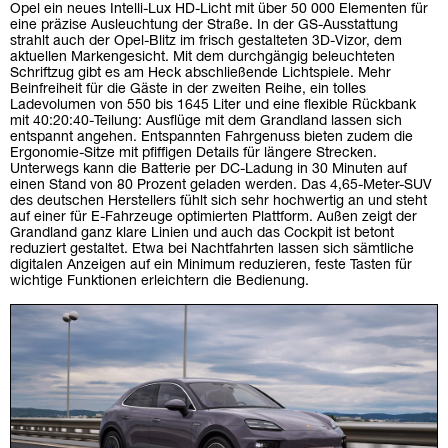
Opel ein neues Intelli-Lux HD-Licht mit über 50 000 Elementen für
eine präzise Ausleuchtung der Straße. In der GS-Ausstattung
strahlt auch der Opel-Blitz im frisch gestalteten 3D-Vizor, dem
aktuellen Markengesicht. Mit dem durchgängig beleuchteten
Schriftzug gibt es am Heck abschließende Lichtspiele. Mehr
Beinfreiheit für die Gäste in der zweiten Reihe, ein tolles
Ladevolumen von 550 bis 1645 Liter und eine flexible Rückbank
mit 40:20:40-Teilung: Ausflüge mit dem Grandland lassen sich
entspannt angehen. Entspannten Fahrgenuss bieten zudem die
Ergonomie-Sitze mit pfiffigen Details für längere Strecken.
Unterwegs kann die Batterie per DC-Ladung in 30 Minuten auf
einen Stand von 80 Prozent geladen werden. Das 4,65-Meter-SUV
des deutschen Herstellers fühlt sich sehr hochwertig an und steht
auf einer für E-Fahrzeuge optimierten Plattform. Außen zeigt der
Grandland ganz klare Linien und auch das Cockpit ist betont
reduziert gestaltet. Etwa bei Nachtfahrten lassen sich sämtliche
digitalen Anzeigen auf ein Minimum reduzieren, feste Tasten für
wichtige Funktionen erleichtern die Bedienung.