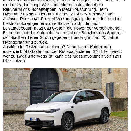
und Fahrzeuginformationen, je nach Modellgrad auch die Taste für
die Lenkradheizung. Wer nach hinten tastet, findet die
Rekuperations-Schaltwippen in Metall-Ausführung. Beim
Hybridantrieb setzt Honda auf einen 2,0-Liter-Benziner nach
Atkinson-Prinzip (41 Prozent Wirkungsgrad), der mit den beiden
Elektromotoren gemeinsame Sache macht. Je nach
Leistungsbedarf nutzt das System die Power der verschiedenen
Einheiten, auf der Autobahn hat meist der Benziner das Sagen, in
der Stadt wird eher Strom gegeben. Honda greift auf 25 Jahre
Hybriderfahrung zurück.
Ausflüge im Testzeitraum planen? Dann ist der Kofferraum
essenziell: Mit Gästen auf der Rückbank stehen 370 Liter bereit,
wer zu zweit unterwegs ist, kann das Gesamtvolumen von 1291
Liter nutzen.