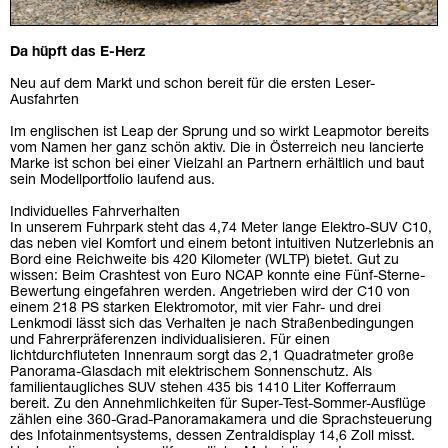
Da hüpft das E-Herz
Neu auf dem Markt und schon bereit für die ersten Leser-
Ausfahrten
Im englischen ist Leap der Sprung und so wirkt Leapmotor bereits
vom Namen her ganz schön aktiv. Die in Österreich neu lancierte
Marke ist schon bei einer Vielzahl an Partnern erhältlich und baut
sein Modellportfolio laufend aus.
Individuelles Fahrverhalten
In unserem Fuhrpark steht das 4,74 Meter lange Elektro-SUV C10,
das neben viel Komfort und einem betont intuitiven Nutzerlebnis an
Bord eine Reichweite bis 420 Kilometer (WLTP) bietet. Gut zu
wissen: Beim Crashtest von Euro NCAP konnte eine Fünf-Sterne-
Bewertung eingefahren werden. Angetrieben wird der C10 von
einem 218 PS starken Elektromotor, mit vier Fahr- und drei
Lenkmodi lässt sich das Verhalten je nach Straßenbedingungen
und Fahrerpräferenzen individualisieren. Für einen
lichtdurchfluteten Innenraum sorgt das 2,1 Quadratmeter große
Panorama-Glasdach mit elektrischem Sonnenschutz. Als
familientaugliches SUV stehen 435 bis 1410 Liter Kofferraum
bereit. Zu den Annehmlichkeiten für Super-Test-Sommer-Ausflüge
zählen eine 360-Grad-Panoramakamera und die Sprachsteuerung
des Infotainmentsystems, dessen Zentraldisplay 14,6 Zoll misst.