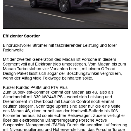
Effizienter Sportler
Eindrucksvoller Stromer mit faszinierender Leistung und toller
Reichweite
Mit der zweiten Generation des Macan ist Porsche in diesem
Segment voll auf Elektroantrieb umgestiegen. Vom Macan bis zum
Macan Turbo stehen vier Varianten bereit, mit einem Offroad-
Design-Paket lässt sich sogar der Böschungswinkel vergrößern,
wenn der Alltag viele Feldwege beinhalten sollte.
Kürzel-Kunde: PASM und PTV Plus
Zum Super-Test-Sommer kommt der Macan als 4S, also als
Allradmodell mit 330 kW/448 PS – wobei sich Leistung und
Drehmoment im Overboost mit Launch Control noch einmal
deutlich steigern. Schnittige Sprints sind aber nur die eine Seite
des Macan 4S, denn er holt aus der Hochvolt-Batterie bis 606
Kilometer heraus, ist so ein echter Reisewagen. Zudem verfügt er
über die ­elektronische Dämpfer­regelung Porsche Active
Suspension Management (PASM). Durch die adaptive Luftfederung
mit Niveauregulierung und Höhenverstellung, das Porsche Torque