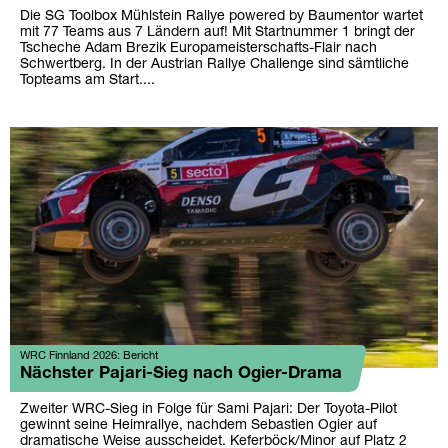
Die SG Toolbox Mühlstein Rallye powered by Baumentor wartet
mit 77 Teams aus 7 Ländern auf! Mit Startnummer 1 bringt der
Tscheche Adam Brezik Europameisterschafts-Flair nach
Schwertberg. In der Austrian Rallye Challenge sind sämtliche
Topteams am Start....
WRC Finnland 2026: Bericht
Nächster Pajari-Sieg nach Ogier-Drama
Zweiter WRC-Sieg in Folge für Sami Pajari: Der Toyota-Pilot
gewinnt seine Heimrallye, nachdem Sebastien Ogier auf
dramatische Weise ausscheidet. Keferböck/Minor auf Platz 2