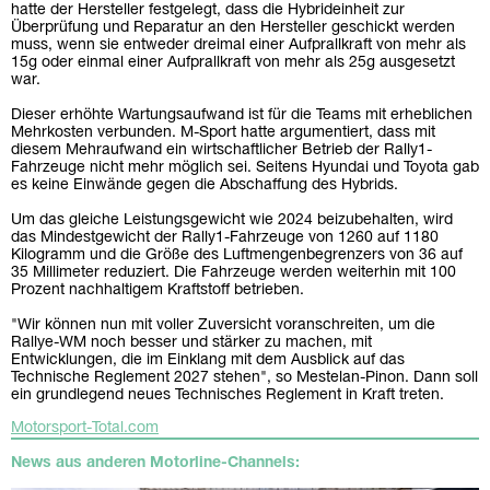
hatte der Hersteller festgelegt, dass die Hybrideinheit zur
Überprüfung und Reparatur an den Hersteller geschickt werden
muss, wenn sie entweder dreimal einer Aufprallkraft von mehr als
15g oder einmal einer Aufprallkraft von mehr als 25g ausgesetzt
war.
Dieser erhöhte Wartungsaufwand ist für die Teams mit erheblichen
Mehrkosten verbunden. M-Sport hatte argumentiert, dass mit
diesem Mehraufwand ein wirtschaftlicher Betrieb der Rally1-
Fahrzeuge nicht mehr möglich sei. Seitens Hyundai und Toyota gab
es keine Einwände gegen die Abschaffung des Hybrids.
Um das gleiche Leistungsgewicht wie 2024 beizubehalten, wird
das Mindestgewicht der Rally1-Fahrzeuge von 1260 auf 1180
Kilogramm und die Größe des Luftmengenbegrenzers von 36 auf
35 Millimeter reduziert. Die Fahrzeuge werden weiterhin mit 100
Prozent nachhaltigem Kraftstoff betrieben.
"Wir können nun mit voller Zuversicht voranschreiten, um die
Rallye-WM noch besser und stärker zu machen, mit
Entwicklungen, die im Einklang mit dem Ausblick auf das
Technische Reglement 2027 stehen", so Mestelan-Pinon. Dann soll
ein grundlegend neues Technisches Reglement in Kraft treten.
Motorsport-Total.com
News aus anderen Motorline-Channels: