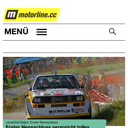
RALLYE
MENÜ
Lavanttal Rallye: Erster Nennschluss
Erster Nennschluss verspricht tolles