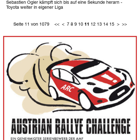
Sebastien Ogier kämpft sich bis auf eine Sekunde herarn -
Toyota weiter in eigener Liga
Seite 11 von 1079
<<
<
7
8
9
10
11
12
13
14
15
>
>>