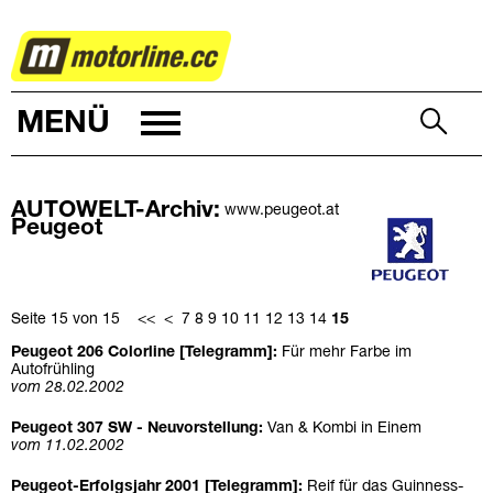
AUTOWELT
MENÜ
AUTOWELT-Archiv:
www.peugeot.at
Peugeot
Seite 15 von 15
<<
<
7
8
9
10
11
12
13
14
15
Peugeot 206 Colorline [Telegramm]:
Für mehr Farbe im
Autofrühling
vom 28.02.2002
Peugeot 307 SW - Neuvorstellung:
Van & Kombi in Einem
vom 11.02.2002
Peugeot-Erfolgsjahr 2001 [Telegramm]:
Reif für das Guinness-