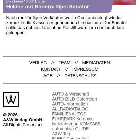
Die oberen 10.000 Burger
Helden auf Rädern: Opel Senator
Nach rückläufigen Verkäufen wollte Opel unbedingt wieder
zurück in die Klasse der gehobenen Limousinen. Der Senator
sollte das richten. Und ohne Rotstift wäre ihm das auch fast
gelungen.
VERLAG
TEAM
MEDIADATEN
KONTAKT
IMPRESSUM
AGB
DATENSCHUTZ
AUTO & Wirtschaft
AUTO BILD Österreich
AUTO-Information
ALLRADKATALOG
FAMILIENAUTOS
© 2026
FUHRPARK Kompakt
A&W Verlag GmbH.
Nutzfahrzeug KOMPASS
All Rights Reserved.
automotive GUIDE
A&W-Tag