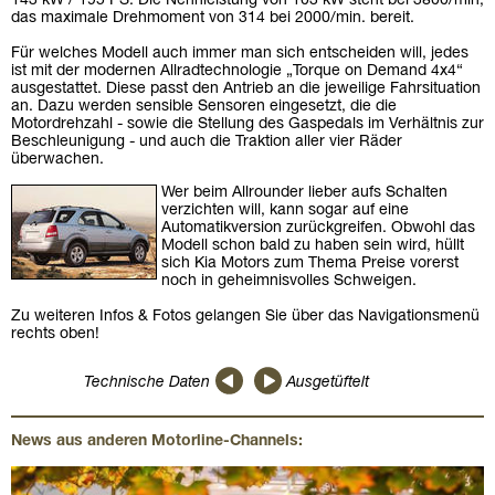
143 kW / 195 PS. Die Nennleistung von 103 kW steht bei 3800/min;
das maximale Drehmoment von 314 bei 2000/min. bereit.
Für welches Modell auch immer man sich entscheiden will, jedes
ist mit der modernen Allradtechnologie „Torque on Demand 4x4“
ausgestattet. Diese passt den Antrieb an die jeweilige Fahrsituation
an. Dazu werden sensible Sensoren eingesetzt, die die
Motordrehzahl - sowie die Stellung des Gaspedals im Verhältnis zur
Beschleunigung - und auch die Traktion aller vier Räder
überwachen.
Wer beim Allrounder lieber aufs Schalten
verzichten will, kann sogar auf eine
Automatikversion zurückgreifen. Obwohl das
Modell schon bald zu haben sein wird, hüllt
sich Kia Motors zum Thema Preise vorerst
noch in geheimnisvolles Schweigen.
Zu weiteren Infos & Fotos gelangen Sie über das Navigationsmenü
rechts oben!
Technische Daten
Ausgetüftelt
News aus anderen Motorline-Channels: