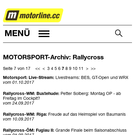
MOTORSPORT
MENÜ
MOTORSPORT-Archiv: Rallycross
Seite 7 von 17
<<
<
3
4
5
6
7
8
9
10
11
>
>>
Motorsport: Live-Stream:
Livestreams: BES, GT-Open und WRX
vom 01.10.2017
Rallycross-WM: Buxtehude:
Petter Solberg: Montag OP - ab
Freitag im Cockpit?
vom 24.09.2017
Rallycross-WM: Riga:
Freude auf das Heimspiel von Baumanis
vom 10.09.2017
Rallycross-ÖM: Fuglau II:
Grande Finale beim Saisonabschluss