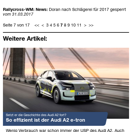
Rallycross-WM: News:
Doran nach Schlägerei für 2017 gesperrt
vom 31.03.2017
Seite 7 von 17
<<
<
3
4
5
6
7
8
9
10
11
>
>>
Weitere Artikel:
Setzt er die Geschichte des Audi A2 fort?
So effizient ist der Audi A2 e-tron
Wenig Verbrauch war schon immer der USP des Audi A2. Auch