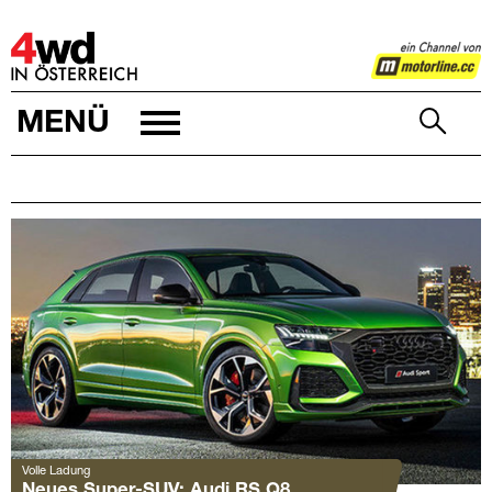
4WD
MENÜ
Volle Ladung
Neues Super-SUV: Audi RS Q8