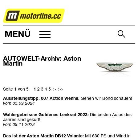
AUTOWELT
MENÜ
AUTOWELT-Archiv: Aston
Martin
Seite 1 von 5
1
2
3
4
5
>
>>
Ausstellungstipp: 007 Action Vienna:
Gehen wir Bond schauen!
vom 05.09.2024
Wahlergebnisse: Goldenes Lenkrad 2023:
Die besten Autos des
Jahres sind gekürt!
vom 09.11.2023
Das ist der Aston Martin DB12 Volante:
Mit 680 PS und Wind in