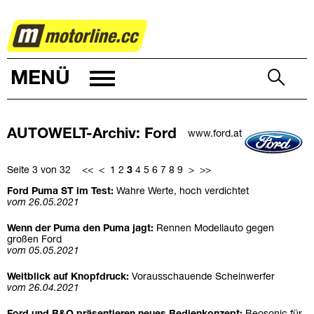
AUTOWELT
MENÜ
AUTOWELT-Archiv: Ford
www.ford.at
Seite 3 von 32
<<
<
1
2
3
4
5
6
7
8
9
>
>>
Ford Puma ST im Test:
Wahre Werte, hoch verdichtet
vom 26.05.2021
Wenn der Puma den Puma jagt:
Rennen Modellauto gegen
großen Ford
vom 05.05.2021
Weitblick auf Knopfdruck:
Vorausschauende Scheinwerfer
vom 26.04.2021