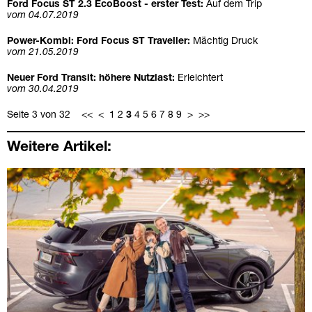
Ford Focus ST 2.3 EcoBoost - erster Test:
Auf dem Trip
vom 04.07.2019
Power-Kombi: Ford Focus ST Traveller:
Mächtig Druck
vom 21.05.2019
Neuer Ford Transit: höhere Nutzlast:
Erleichtert
vom 30.04.2019
Seite 3 von 32
<<
<
1
2
3
4
5
6
7
8
9
>
>>
Weitere Artikel: