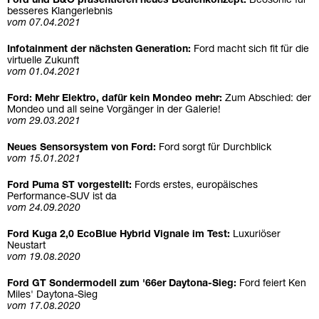
Ford und B&O präsentieren neues Bedienkonzept:
Beosonic für
besseres Klangerlebnis
vom 07.04.2021
Infotainment der nächsten Generation:
Ford macht sich fit für die
virtuelle Zukunft
vom 01.04.2021
Ford: Mehr Elektro, dafür kein Mondeo mehr:
Zum Abschied: der
Mondeo und all seine Vorgänger in der Galerie!
vom 29.03.2021
Neues Sensorsystem von Ford:
Ford sorgt für Durchblick
vom 15.01.2021
Ford Puma ST vorgestellt:
Fords erstes, europäisches
Performance-SUV ist da
vom 24.09.2020
Ford Kuga 2,0 EcoBlue Hybrid Vignale im Test:
Luxuriöser
Neustart
vom 19.08.2020
Ford GT Sondermodell zum '66er Daytona-Sieg:
Ford feiert Ken
Miles' Daytona-Sieg
vom 17.08.2020