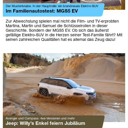
Der Musterknabe. In der Hauptrolle: ein brandneues Elektro-SUV
Im Familienautostest: MGS5 EV
Zur Abwechslung spielen mal nicht die Film- und TV-erprobten
Martina, Martin und Samuel die Schlüsselrollen in dieser
Geschichte. Sondern der MGS5 EV. Ob sich das äußerst
gefällige Elektro-SUV in die Herzen seiner Test-Familie fährt? Mit
seinen zahlreichen Qualitäten hat es allemal das Zeug dazu!
Avenger und Compass: 4xe-Versionen und mehr
Jeep: Willy’s Enkel feiern Jubiläum