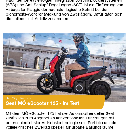
Nach der bereits erfolgten Integration von Antiblockiersystemen
(ABS) und Anti-Schlupf-Regelungen (ASR) ist die Einführung von
Airbags für Piaggio der nächste, logische Schritt bei der
Sicherheits-Weiterentwicklung von Zweirädern. Dafür taten sich
die Italiener mit Autoliv zusammen.
Der City-Flüsterer
Seat MÓ eScooter 125 - im Test
Mit dem MÓ eScooter 125 hat der Automobilhersteller Seat
zusätzlich zum Angebot an konventionellen Fahrzeugen mit
unterschiedlichster Antriebstechnologie sein Portfolio um ein
vollelektrisches Zweirad speziell für urbane Ballungsräume