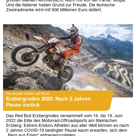
größten Marken veröffentlicht. Auch mit von der Partie: Vespa.
Und die Italiener haben Grund zur Freude. Die ikonische
Zweiradmarke wird mit 906 Millionen Euro dotiert.
Die Ampeln stehen auf Grün!
Erzbergrodeo 2022: Nach 2 Jahren
Pause zurück
Das Red Bull Erzbergrodeo versammelt vom 16. bis 19. Juni
2022 die Elite des Motorrad-Offroadsports am Steirischen
Erzberg. Extrem-Enduro Athleten aus aller Welt können es nach
2 Jahren COVID-19 bedingter Pause kaum erwarten, sich dem
„Berg aus Eisen“ entgegenzustellen.