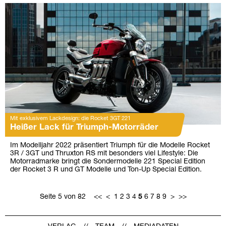
Mit exklusivem Lackdesign: die Rocket 3GT 221
Heißer Lack für Triumph-Motorräder
Im Modelljahr 2022 präsentiert Triumph für die Modelle Rocket
3R / 3GT und Thruxton RS mit besonders viel Lifestyle: Die
Motorradmarke bringt die Sondermodelle 221 Special Edition
der Rocket 3 R und GT Modelle und Ton-Up Special Edition.
Seite 5 von 82
<<
<
1
2
3
4
5
6
7
8
9
>
>>