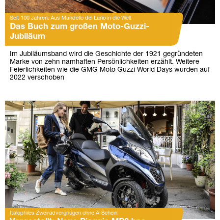
Seit 100 Jahren: Aus Mandello del Lario in die Welt
Das Buch zum großen Moto-Guzzi-
Jubiläum
Im Jubiläumsband wird die Geschichte der 1921 gegründeten
Marke von zehn namhaften Persönlichkeiten erzählt. Weitere
Feierlichkeiten wie die GMG Moto Guzzi World Days wurden auf
2022 verschoben
Italophiles Zweiradvergnügen ohne A-Schein