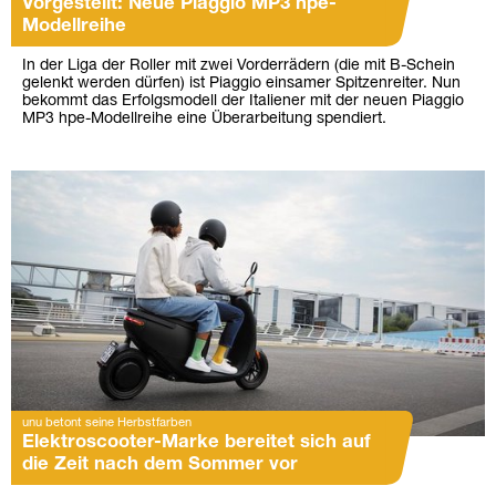
Vorgestellt: Neue Piaggio MP3 hpe-
Modellreihe
In der Liga der Roller mit zwei Vorderrädern (die mit B-Schein
gelenkt werden dürfen) ist Piaggio einsamer Spitzenreiter. Nun
bekommt das Erfolgsmodell der Italiener mit der neuen Piaggio
MP3 hpe-Modellreihe eine Überarbeitung spendiert.
unu betont seine Herbstfarben
Elektroscooter-Marke bereitet sich auf
die Zeit nach dem Sommer vor