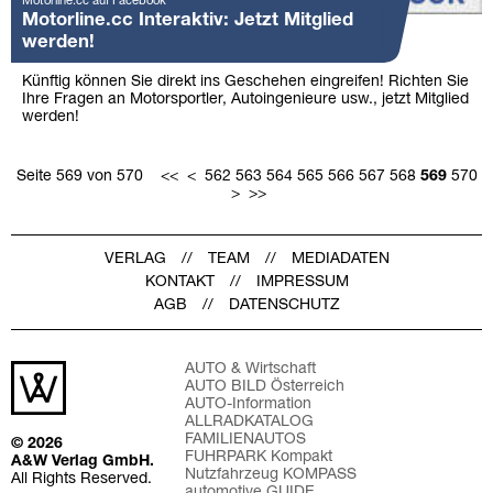
Motorline.cc auf Facebook
Motorline.cc Interaktiv: Jetzt Mitglied
werden!
Künftig können Sie direkt ins Geschehen eingreifen! Richten Sie
Ihre Fragen an Motorsportler, Autoingenieure usw., jetzt Mitglied
werden!
Seite 569 von 570
<<
<
562
563
564
565
566
567
568
569
570
>
>>
VERLAG
TEAM
MEDIADATEN
KONTAKT
IMPRESSUM
AGB
DATENSCHUTZ
AUTO & Wirtschaft
AUTO BILD Österreich
AUTO-Information
ALLRADKATALOG
FAMILIENAUTOS
© 2026
FUHRPARK Kompakt
A&W Verlag GmbH.
Nutzfahrzeug KOMPASS
All Rights Reserved.
automotive GUIDE