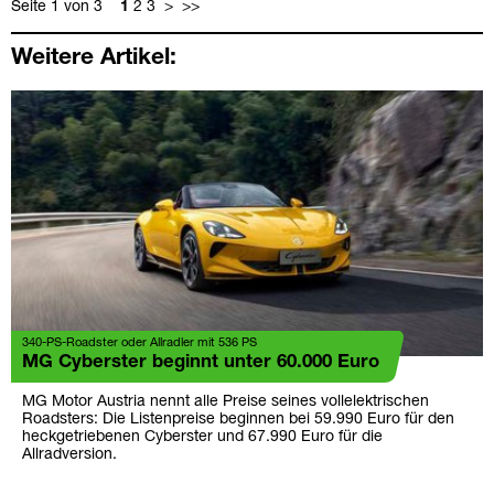
Seite 1 von 3
1
2
3
>
>>
Weitere Artikel:
340-PS-Roadster oder Allradler mit 536 PS
MG Cyberster beginnt unter 60.000 Euro
MG Motor Austria nennt alle Preise seines vollelektrischen
Roadsters: Die Listenpreise beginnen bei 59.990 Euro für den
heckgetriebenen Cyberster und 67.990 Euro für die
Allradversion.