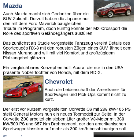
Mazda
Auch Mazda macht sich Gedanken über die
SUV-Zukunft. Derzeit haben die Japaner nur
den mit dem Ford Maverick baugleichen
Tribute im Programm, doch künftig könnte der MX-Crossport die
Rolle des sportiven Geländegängers ausfüllen.
Das zunächst als Studie vorgestellte Fahrzeug vereint Details des
Sportcoupés RX-8 mit den robusten Zügen eines SUV, ähnelt dem
Nissan Murano und will mit viel Komfort und großzügigem
Platzangebot glänzen.
Ein vergleichbares Konzept enthüllt Acura, die nur in den USA
präsente Nobel-Tochter von Honda, mit dem RD-X.
Chevrolet
Auch die Leidenschaft der Amerikaner für
Sportwagen und Pick-Ups kommt nicht zu
kurz.
Der erst vor kurzem vorgestellten Corvette C6 mit 298 kW/405 PS
stellt General Motors nun ein neues Topmodell zur Seite: In der
Corvette Z06 arbeitet ein sieben Liter großer V8-Motor mit 368
kW/500 PS und 657 Nm Drehmoment, der den amerikanischen
Sportwagenklassiker auf mehr als 300 km/h beschleunigen soll.