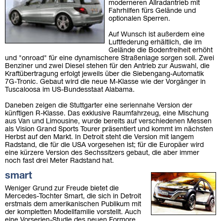
moderneren Allradantrieb mit
Fahrhilfen fürs Gelände und
optionalen Sperren.
Auf Wunsch ist außerdem eine
Luftfederung erhältlich, die im
Gelände die Bodenfreiheit erhöht
und "onroad" für eine dynamischere Straßenlage sorgen soll. Zwei
Benziner und zwei Diesel stehen für den Antrieb zur Auswahl, die
Kraftübertragung erfolgt jeweils über die Siebengang-Automatik
7G-Tronic. Gebaut wird die neue M-Klasse wie der Vorgänger in
Tuscaloosa im US-Bundesstaat Alabama.
Daneben zeigen die Stuttgarter eine seriennahe Version der
künftigen R-Klasse. Das exklusive Raumfahrzeug, eine Mischung
aus Van und Limousine, wurde bereits auf verschiedenen Messen
als Vision Grand Sports Tourer präsentiert und kommt im nächsten
Herbst auf den Markt. In Detroit steht die Version mit langem
Radstand, die für die USA vorgesehen ist; für die Europäer wird
eine kürzere Version des Sechssitzers gebaut, die aber immer
noch fast drei Meter Radstand hat.
smart
Weniger Grund zur Freude bietet die
Mercedes-Tochter Smart, die sich in Detroit
erstmals dem amerikanischen Publikum mit
der kompletten Modellfamilie vorstellt. Auch
eine Vorserien-Studie des neuen Formore