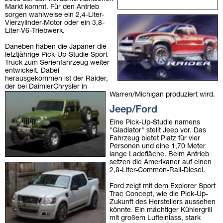
Markt kommt. Für den Antrieb
sorgen wahlweise ein 2,4-Liter-
Vierzylinder-Motor oder ein 3,8-
Liter-V6-Triebwerk.
Daneben haben die Japaner die
letztjährige Pick-Up-Studie Sport
Truck zum Serienfahrzeug weiter
entwickelt. Dabei
herausgekommen ist der Raider,
der bei DaimlerChrysler in
Warren/Michigan produziert wird.
Jeep/Ford
Eine Pick-Up-Studie namens
"Gladiator" stellt Jeep vor. Das
Fahrzeug bietet Platz für vier
Personen und eine 1,70 Meter
lange Ladefläche. Beim Antrieb
setzen die Amerikaner auf einen
2,8-Liter-Common-Rail-Diesel.
Ford zeigt mit dem Explorer Sport
Trac Concept, wie die Pick-Up-
Zukunft des Herstellers aussehen
könnte. Ein mächtiger Kühlergrill
mit großem Lufteinlass, stark