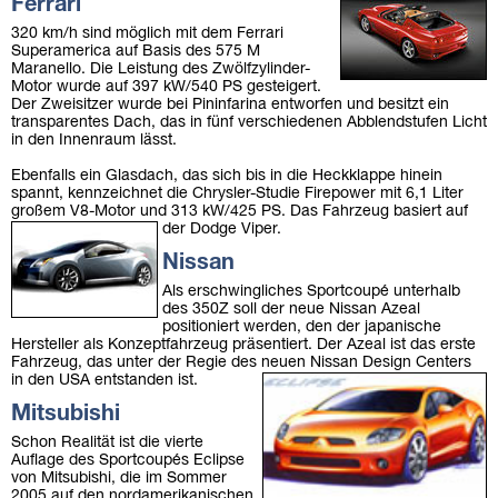
Ferrari
320 km/h sind möglich mit dem Ferrari
Superamerica auf Basis des 575 M
Maranello. Die Leistung des Zwölfzylinder-
Motor wurde auf 397 kW/540 PS gesteigert.
Der Zweisitzer wurde bei Pininfarina entworfen und besitzt ein
transparentes Dach, das in fünf verschiedenen Abblendstufen Licht
in den Innenraum lässt.
Ebenfalls ein Glasdach, das sich bis in die Heckklappe hinein
spannt, kennzeichnet die Chrysler-Studie Firepower mit 6,1 Liter
großem V8-Motor und 313 kW/425 PS. Das Fahrzeug basiert auf
der Dodge Viper.
Nissan
Als erschwingliches Sportcoupé unterhalb
des 350Z soll der neue Nissan Azeal
positioniert werden, den der japanische
Hersteller als Konzeptfahrzeug präsentiert. Der Azeal ist das erste
Fahrzeug, das unter der Regie des neuen Nissan Design Centers
in den USA entstanden ist.
Mitsubishi
Schon Realität ist die vierte
Auflage des Sportcoupés Eclipse
von Mitsubishi, die im Sommer
2005 auf den nordamerikanischen