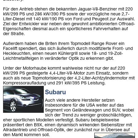
Für den Antrieb stehen die bekannten Jaguar-V8-Benziner mit 220
kW/299 PS und 286 kW/390 PS sowie der vorzügliche neue 2,7-
Liter-Diesel mit 140 kW/190 PS von Ford und Peugeot zur Auswahl.
Ziel der Entwickler war neben den gewohnt ambitionierten Offroad-
Eigenschaften diesmal auch ein sportlicheres Fahrverhalten auf
der Straße.
Außerdem haben die Briten ihrem Topmodell Range Rover ein
Facelift spendiert, das sich äußerlich durch modifizierte Front- und
Heckleuchten, einen neuen Kühlergrill sowie 18- und 19-Zoll-
Leichtmetallfelgen in veränderter Optik zu erkennen gibt.
Unter der Motorhaube kommt wahlweise nicht nur der auf 220
kW/299 PS gesteigerte 4,4-Liter-V8-Motor zum Einsatz, sondern
auch als neue Topmotorisierung der 4,2-Liter-Achtzylindermotor mit
Kompressoraufladung und 291 kW/395 PS Leistung.
Subaru
Auch viele andere Hersteller setzen
insbesondere für die USA weiter auf das
Segment von Geländewagen und SUV, wobei
sich der Trend zu weniger grobschlächtigen,
eher sportlichen Modellen verfestigt. Subaru beispielsweise
präsentiert den B9X, einen dynamisch wirkenden Siebensitzer mit
Allradantrieb und Offroad-Optik, der zunächst nur in Übersee auf
den Markt kommen soll.