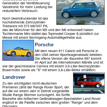
Generation der Ventilsteuerung
Valvetronic für mehr Leistung bei
reduziertem Verbrauch.
Noch beeindruckender ist das
hochdrehende Zehnzylinder-
Triebwerk mit 373 kW/507 PS,
das die Münchner für den M5 und den M6 entwickelt haben.
Tochtermarke Mini stattet das Topmodell Cooper S pünktlich zur
Messe mit einem Sechsgang-Automatikgetriebe aus.
Porsche
Mit dem neuen 911 Cabrio will Porsche in
den USA seinen Sportwagenabsatz beleben.
Die offene Version der Baureihe 997 kommt
im April auf die internationalen Märkte und ist
wie der geschlossene Carrera mit einem 3,6-Liter-Sechszylinder-
Boxermotor sowie als "S" mit einem 3,8-Liter-Motor erhältlich.
Landrover
Zu den wichtigsten nicht-deutschen
Premieren zählt der Range Rover Sport, der
auf die vor einem Jahr in Detroit vorgestellte
Studie Range Stormer zurückgeht. Als fünfte
Baureihe des britischen Geländewagen-Spezialisten Land Rover
ergänzt er die Palette zwischen dem großen "Range" und dem
Discovery.