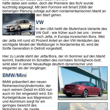
hätte dabei sein sollen, doch die Premiere des SUV wurde
kurzfristig abgesagt. Mit dem Formore will Smart 2006 der
bisherigen Planung zufolge auf dem nordamerikanischen Markt an
den Start gehen.
VW
In den USA heißt die Stufenheck-Variante des
VW Golf - wie früher auch bei uns - immer
noch Jetta, in Europa inzwischen Bora. Weil
der Jetta mit rund 40 Prozent Anteil an den VW-Verkäufen das
wichtigste Modell der Wolfsburger in Nordamerika ist, wird die
fünfte Generation in Detroit vorgestellt.
Hier zu Lande steht der Jetta/Bora, der im Sommer auf den Markt
kommt, traditionell im Schatten des normalen Schrägheck-Golf,
wirkt aber in seiner Neuauflage deutlich dynamischer und
eleganter als der Vorgänger.
BMW/Mini
BMW präsentiert den neuen
Reihensechszylindermotor, der
nach seinem Debüt im 630i nun
auch im 5er eingesetzt wird. Ein
Kurbelgehäuse aus Magnesium
und Aluminium sorgt für ein
geringes Gewicht des
Motorblocks, die zweite