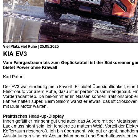
Viel Platz, viel Ruhe | 25.05.2025
KIA EV3
Vom Fahrgastraum bis zum Gepäckabteil ist der Südkoreaner ganz
bietet Power ohne Krawall
Karl Pater:
Der EV3 war eindeutig mein Favorit! Er bietet Übersichtlichkeit, eine
Elektroauto vor allem Ruhe, dazu ist er perfekt zusammengebaut. Ein
Vorderradantrieb. Da bekommt er im Nassen schnell Traktionsproble
Fahrverhalten super. Beim Slalom wankt er etwas, das ist Crossover-
mit Dual Motor warten.
Praktisches Head-up-Display
Innen gefällt er mir sehr gut und auch das Äußere mit der Metallspa
Lack muss nicht sein, ich tendiere zu mattem Weiß. Vorteil der Elektro
Kofferraum riesengroß. Ich bin überrascht, wie gut er geht, nachde
Ausstattungen sind mir Abstandstempomat und Spurhalteassistent w