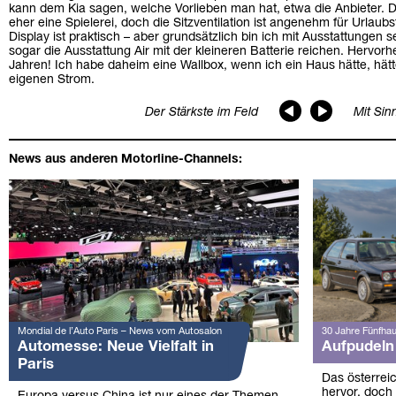
kann dem Kia sagen, welche Vorlieben man hat, etwa die Anbieter. D
eher eine Spielerei, doch die Sitzventilation ist angenehm für Urlau
Display ist praktisch – aber grundsätzlich bin ich mit Ausstattungen s
sogar die Ausstattung Air mit der kleineren Batterie reichen. Hervor
Jahren! Ich habe daheim eine Wallbox, wenn ich ein Haus hätte, hätt
eigenen Strom.
Der Stärkste im Feld
Mit Sinn
News aus anderen Motorline-Channels:
Mondial de l’Auto Paris – News vom Autosalon
30 Jahre Fünfhau
Automesse: Neue Vielfalt in
Aufpudeln 
Paris
Das österreic
hervor, doch