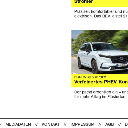
Stromer
Präziser, komfortabler und n
elektrisch. Das BEV leistet 2
HONDA CR-V e:PHEV
Verfeinertes PHEV-Kon
Der packt ordentlich ein – un
für mehr Alltag im Flüsterton
MEDIADATEN
KONTAKT
IMPRESSUM
AGB
D