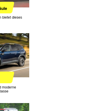
äule
h bietet dieses
d moderne
Klasse