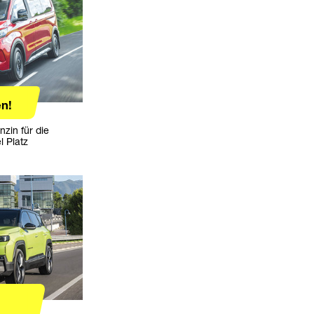
n!
nzin für die
l Platz