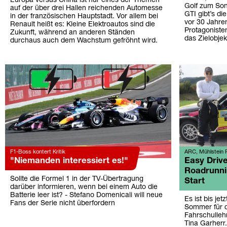
Europa versus China ist nur eines der Themen
Golf zum Son
auf der über drei Hallen reichenden Automesse
GTI gibt’s d
in der französischen Hauptstadt. Vor allem bei
vor 30 Jahre
Renault heißt es: Kleine Elektroautos sind die
Protagonist
Zukunft, während an anderen Ständen
das Zielobjek
durchaus auch dem Wachstum gefröhnt wird.
F1-Boss kontert Kritik
ARC, Mühlstein R
"Niemanden interessiert es!"
Easy Driv
Roadrunni
Sollte die Formel 1 in der TV-Übertragung
Start
darüber informieren, wenn bei einem Auto die
Batterie leer ist? - Stefano Domenicali will neue
Es ist bis jet
Fans der Serie nicht überfordern
Sommer für d
Fahrschulleh
Tina Garherr.