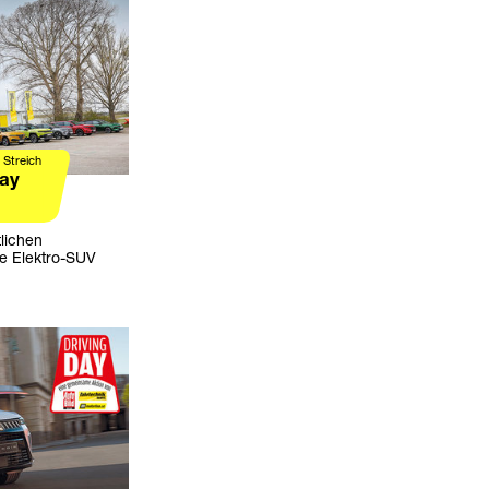
 Streich
Day
lichen
se Elektro-SUV