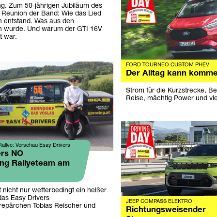
g. Zum 50-jährigen Jubiläum des
ie Reunion der Band: Wie das Lied
n entstand. Was aus den
en wurde. Und warum der GTI 16V
t war.
FORD TOURNEO CUSTOM PHEV
Der Alltag kann komme
Strom für die Kurzstrecke, Be
Reise, mächtig Power und vie
allye: Vorschau Esay Drivers
ers NO
ng Rallyeteam am
zt nicht nur wetterbedingt ein heißer
as Easy Drivers
JEEP COMPASS ELEKTRO
repärchen Tobias Reischer und
Richtungsweisender