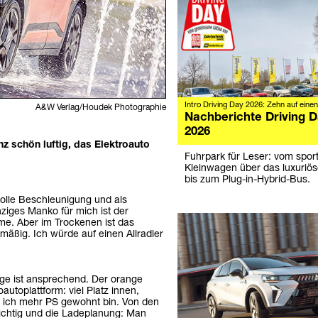
Artikel:
Intro Driving Day 2026: Zehn auf einen
A&W Verlag/Houdek Photographie
Nachberichte Driving 
2026
 schön luftig, das Elektroauto
Fuhrpark für Leser: vom sport
Kleinwagen über das luxuriö
bis zum Plug-in-Hybrid-Bus.
 tolle Beschleunigung und als
ziges Manko für mich ist der
me. Aber im Trockenen ist das
mäßig. Ich würde auf einen Allradler
nge ist ansprechend. Der orange
autoplattform: viel Platz innen,
m ich mehr PS gewohnt bin. Von den
ichtig und die Ladeplanung: Man