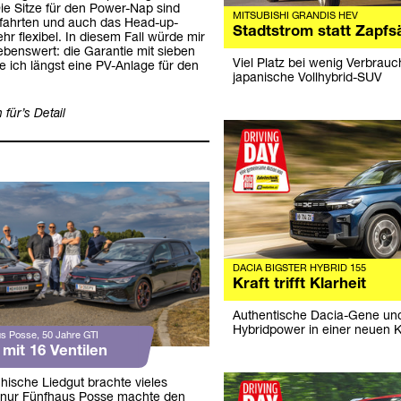
ie Sitze für den Power-Nap sind
MITSUBISHI GRANDIS HEV
bsfahrten und auch das Head-up-
Stadtstrom statt Zapfs
ehr flexibel. In diesem Fall würde mir
hebenswert: die Garantie mit sieben
Viel Platz bei wenig Verbrauc
e ich längst eine PV-Anlage für den
japanische Vollhybrid-SUV
 für’s Detail
DACIA BIGSTER HYBRID 155
Kraft trifft Klarheit
Authentische Dacia-Gene un
Hybridpower in einer neuen 
s Posse, 50 Jahre GTI
mit 16 Ventilen
hische Liedgut brachte vieles
 nur Fünfhaus Posse machte den