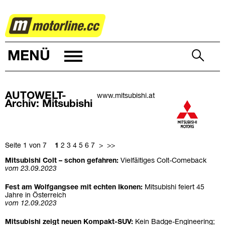
AUTOWELT
MENÜ
AUTOWELT-
www.mitsubishi.at
Archiv: Mitsubishi
Seite 1 von 7
1
2
3
4
5
6
7
>
>>
Mitsubishi Colt – schon gefahren:
Vielfältiges Colt-Comeback
vom 23.09.2023
Fest am Wolfgangsee mit echten Ikonen:
Mitsubishi feiert 45
Jahre in Österreich
vom 12.09.2023
Mitsubishi zeigt neuen Kompakt-SUV:
Kein Badge-Engineering;