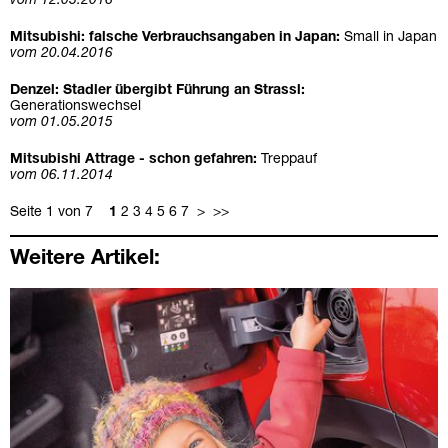
vom 12.05.2016
Mitsubishi: falsche Verbrauchsangaben in Japan:
Small in Japan
vom 20.04.2016
Denzel: Stadler übergibt Führung an Strassl:
Generationswechsel
vom 01.05.2015
Mitsubishi Attrage - schon gefahren:
Treppauf
vom 06.11.2014
Seite 1 von 7
1
2
3
4
5
6
7
>
>>
Weitere Artikel: