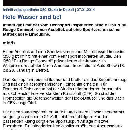
Infiniti zeigt sportliche Q50-Studie in Detroit | 07.01.2014
Rote Wasser sind tief
Infiniti gibt mit der vom Rennsport inspirierten Studie Q50 "Eau
Rouge Concept" einen Ausblick auf eine Sportversion seiner
Mittelklasse-Limousine.
mid/ts
Einen Ausblick auf eine Sportversion seiner Mittelklasse-Limousine
Q50 gibt Infiniti mit einer vom Rennsport inspirierten Studie. Den
Q50 "Eau Rouge Concept" präsentieren die Japaner als
Weltpremiere auf der North American International Auto Show (13.
bis 26. Januar) in Detroit.
Das Konzeptfahrzeug ist flacher und breiter als das Serienfahrzeug
und hat einen aerodynamischen Feinschliff erhalten. Für
Rennsport-Flair sorgen bei der Studie unter anderem Anbauteile
aus kohlenstofffaserverstärktem Kunststoff (CFK). So sind der
Frontspoiler, die Seitenschweller, der Heck-Diffusor und das Dach
in CFK ausgeführt.
Für einen standesgemäßen Auftritt und zudem Gewichtsersparnis
sorgen geschmiedete 21-Zoll-Leichtmetallfelgen. Für den
passenden Klang sorgt eine Sportauspuff-Anlage mit zwei
Endrohren. Ein integrierter Heckspoiler erhöht den Anpressdruck