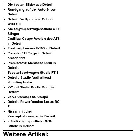
Die besten Bilder aus Detroit
Rundgang auf der Auto Show
Detroit
Detroit: Weltpremiere Subaru
WRX STI
Kia zeigt Sportwagenstudie GT4
Stinger
Cadillac: Coupé-Version des ATS
in Detroit
Ford zeigt neuen F-150 in Detroit
Porsche 911 Targa in Detroit
präsentiert
Premiere für Mercedes S600 in
Detroit
Toyota Sportwagen-Studie FT-1
Detroit: Studie Audi allroad
shooting brake
VW mit Studie Beetle Dune in
Detroit
Volvo Concept XC Coupé
Detroit: Power-Version Lexus RC
F
Nissan mit drei
Konzeptfahrzeugen in Detroit
Infiniti zeigt sportliche Q50-
Studie in Detroit
Weitere Artikel: