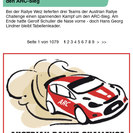
den ARC-Sieg
Bei der Rallye Weiz lieferten drei Teams der Austrian Rallye
Challenge einen spannenden Kampf um den ARC-Sieg. Am
Ende hatte Gerolf Schuller die Nase vorne - doch Hans Georg
Lindner bleibt Tabellenleader.
Seite 1 von 1079
1
2
3
4
5
6
7
8
9
>
>>