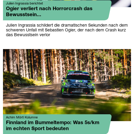
Julien Ingrassia berichtet
Ogier verliert nach Horrorcrash das
Bewusstsein...
Julien Ingrassia schildert die dramatischen Sekunden nach dem
schweren Unfall mit Sebastien Ogier, der nach dem Crash kurz
das Bewusstsein verlor
Achim Mörtl Kolumne
Finnland im Bummeltempo: Was 5s/km
im echten Sport bedeuten