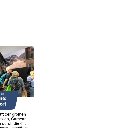
van
he:
orf
ft der größten
bilen, Caravan
 durch die 64.