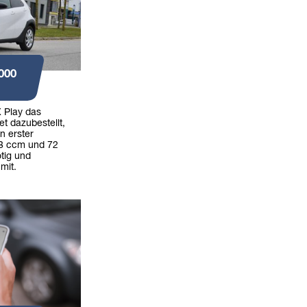
000
 Play das
t dazubestellt,
n erster
98 ccm und 72
tig und
 mit.