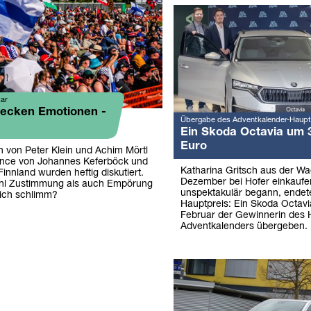
ar
wecken Emotionen -
Übergabe des Adventkalender-Haupt
Ein Skoda Octavia um 
Euro
 von Peter Klein und Achim Mörtl
ance von Johannes Keferböck und
Katharina Gritsch aus der W
 Finnland wurden heftig diskutiert.
Dezember bei Hofer einkaufe
hl Zustimmung als auch Empörung
unspektakulär begann, endet
klich schlimm?
Hauptpreis: Ein Skoda Octav
Februar der Gewinnerin des 
Adventkalenders übergeben.