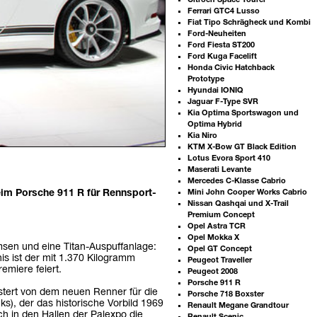
Citroen Space Tourer
Ferrari GTC4 Lusso
Fiat Tipo Schrägheck und Kombi
Ford-Neuheiten
Ford Fiesta ST200
Ford Kuga Facelift
Honda Civic Hatchback
Prototype
Hyundai IONIQ
Jaguar F-Type SVR
Kia Optima Sportswagon und
Optima Hybrid
Kia Niro
KTM X-Bow GT Black Edition
Lotus Evora Sport 410
Maserati Levante
Mercedes C-Klasse Cabrio
Mini John Cooper Works Cabrio
im Porsche 911 R für Rennsport-
Nissan Qashqai und X-Trail
Premium Concept
Opel Astra TCR
Opel Mokka X
en und eine Titan-Auspuffanlage:
Opel GT Concept
is ist der mit 1.370 Kilogramm
Peugeot Traveller
remiere feiert.
Peugeot 2008
Porsche 911 R
stert von dem neuen Renner für die
Porsche 718 Boxster
ks), der das historische Vorbild 1969
Renault Megane Grandtour
h in den Hallen der Palexpo die