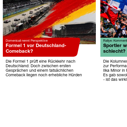
Domenicali nennt Perspektive
Rallye: Komment
Formel 1 vor Deutschland-
Sportler 
Comeback?
schlecht?
Die Formel 1 prüft eine Rückkehr nach
Die Kolumnen
Deutschland: Doch zwischen ersten
zur Perform
Gesprächen und einem tatsächlichen
Ilka Minor in
Comeback liegen noch erhebliche Hürden
Es gab sowo
- ist das wir