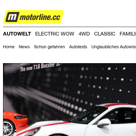
AUTOWELT
AUTOWELT
ELECTRIC WOW
4WD
CLASSIC
FAMIL
DRIVING-DAY
DRIVING CLUB
MAGAZINE
Home
News
Schon gefahren
Autotests
Unglaubliches Autowis