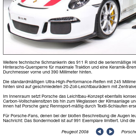
Weitere technische Schmankerln des 911 R sind die serienmäßige H
Hinterachs-Quersperre für maximale Traktion und eine Keramik-Brem
Durchmesser vorne und 390 Millimeter hinten.
Die standardmäßigen Ultra-High-Performance-Reifen mit 245 Millimet
hinten sind auf geschmiedeten 20-Zoll-Leichtbaurädern mit Zentralve
Im Innenraum setzt Porsche das Leichtbau-Konzept ebenfalls konse
Carbon-Vollschalensitzen bis hin zum Weglassen der Klimaanlage und
innen hat Porsche ganz Rennsport-mäßig durch Textil-Schlaufen erse
Für Porsche-Fans, denen bei der bloßen Beschreibung die Augen leu
Nachricht: Das Sondermodell ist auf 991 Exemplare limitiert. Und die s
Peugeot 2008
Porsch