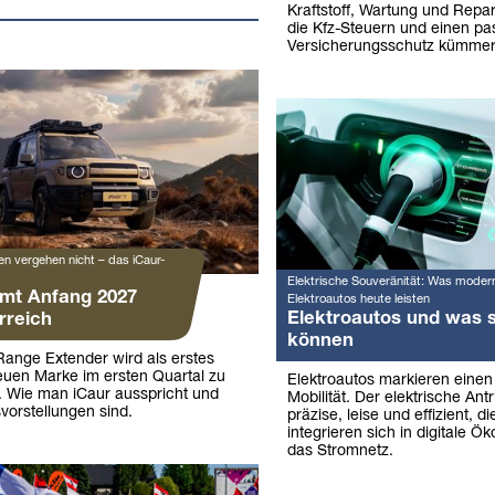
Kraftstoff, Wartung und Repa
die Kfz-Steuern und einen p
Versicherungsschutz kümmer
n vergehen nicht – das iCaur-
Elektrische Souveränität: Was moder
mt Anfang 2027
Elektroautos heute leisten
Elektroautos und was s
rreich
können
Range Extender wird als erstes
euen Marke im ersten Quartal zu
Elektroautos markieren eine
 Wie man iCaur ausspricht und
Mobilität. Der elektrische Antr
vorstellungen sind.
präzise, leise und effizient, 
integrieren sich in digitale Ö
das Stromnetz.