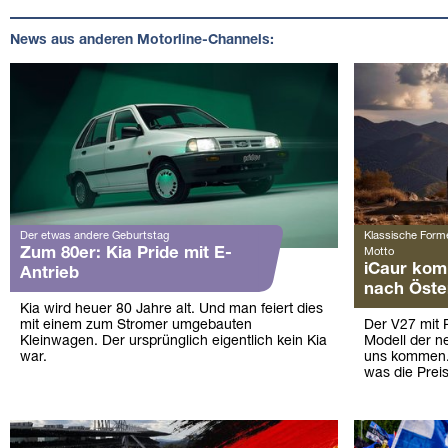
News aus anderen Motorline-Channels:
Der etwas andere Geburtstag
Klassische Forme
Zum 80er: Kia Pride mit E-
Motto
iCaur kom
Antrieb
nach Öste
Kia wird heuer 80 Jahre alt. Und man feiert dies
mit einem zum Stromer umgebauten
Der V27 mit 
Kleinwagen. Der ursprünglich eigentlich kein Kia
Modell der n
war.
uns kommen.
was die Preis