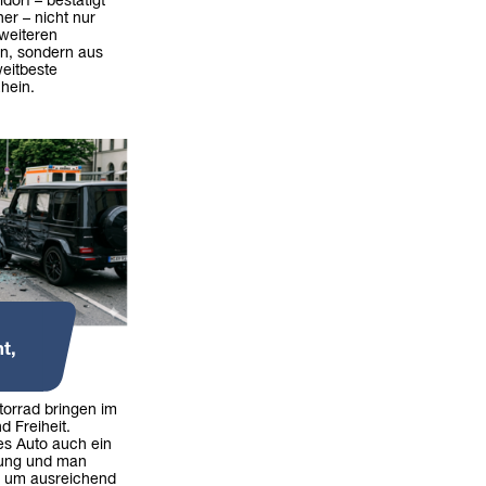
dorf – bestätigt
er – nicht nur
weiteren
rn, sondern aus
weitbeste
hein.
t,
torrad bringen im
nd Freiheit.
es Auto auch ein
tung und man
e um ausreichend