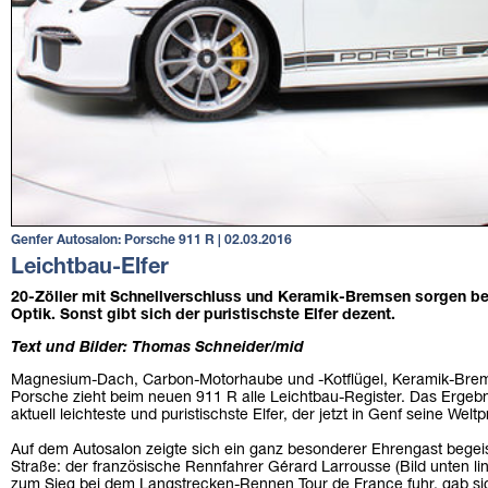
Genfer Autosalon: Porsche 911 R | 02.03.2016
Leichtbau-Elfer
20-Zöller mit Schnellverschluss und Keramik-Bremsen sorgen be
Optik. Sonst gibt sich der puristischste Elfer dezent.
Text und Bilder: Thomas Schneider/mid
Magnesium-Dach, Carbon-Motorhaube und -Kotflügel, Keramik-Brems
Porsche zieht beim neuen 911 R alle Leichtbau-Register. Das Ergebn
aktuell leichteste und puristischste Elfer, der jetzt in Genf seine Weltp
Auf dem Autosalon zeigte sich ein ganz besonderer Ehrengast begei
Straße: der französische Rennfahrer Gérard Larrousse (Bild unten lin
zum Sieg bei dem Langstrecken-Rennen Tour de France fuhr, gab sic