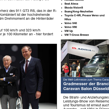
Renault Scenic
Seat Ateca
Skoda VisionS
erherz des 911 GT3 RS, das in der R-
SsangYong-Neuheiten
 Kombiniert ist der hochdrehende
Toyota C-HR, Proace Verso und
 Nm Drehmoment an die Hinterräder
Hilux
Volvo V40
Volvo V90
 auf 100 km/h und 323 km/h
VW Up
 je 100 Kilometer an - hier fordert
VW T-Cross Breeze
Weitere
Artikel:
Die Welt-Leitmesse zum Thema Cara
Gradmesser der Branc
Caravan Salon Düsseld
Die Strahl- und Anziehungskra
Leistungs-Show von Reisemo
und Tourismus ist erneut auch