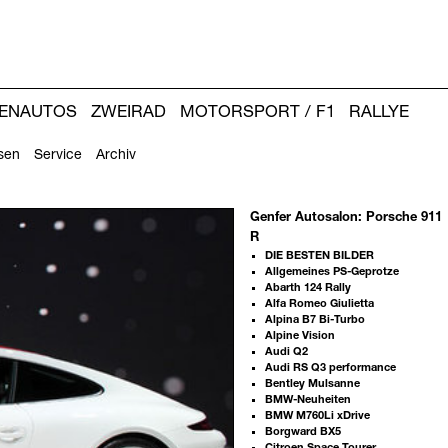
IENAUTOS
ZWEIRAD
MOTORSPORT / F1
RALLYE
sen
Service
Archiv
Genfer Autosalon: Porsche 911
R
DIE BESTEN BILDER
Allgemeines PS-Geprotze
Abarth 124 Rally
Alfa Romeo Giulietta
Alpina B7 Bi-Turbo
Alpine Vision
Audi Q2
Audi RS Q3 performance
Bentley Mulsanne
BMW-Neuheiten
BMW M760Li xDrive
Borgward BX5