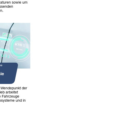
raturen sowie um
assenden
n.
ne
ie
n Wendepunkt der
ieb arbeitet
die Fahrzeuge
kosysteme und in