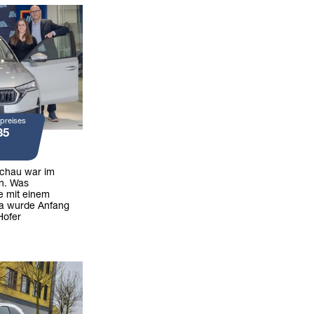
preises
35
achau war im
n. Was
e mit einem
ia wurde Anfang
Hofer