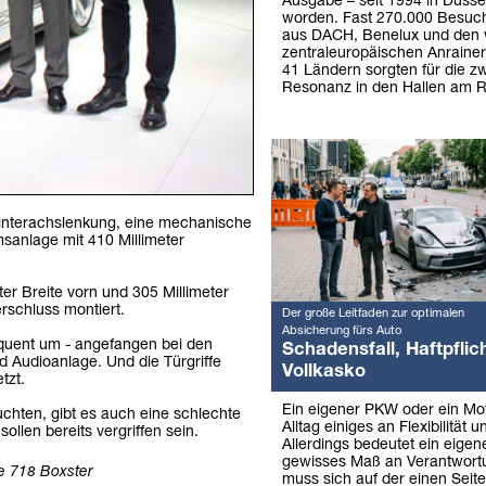
Ausgabe – seit 1994 in Düssel
worden. Fast 270.000 Besuch
aus DACH, Benelux und den 
zentraleuropäischen Anraine
41 Ländern sorgten für die z
Resonanz in den Hallen am R
interachslenkung, eine mechanische
sanlage mit 410 Millimeter
er Breite vorn und 305 Millimeter
rschluss montiert.
Der große Leitfaden zur optimalen
Absicherung fürs Auto
quent um - angefangen bei den
Schadensfall, Haftpflich
 Audioanlage. Und die Türgriffe
Vollkasko
tzt.
Ein eigener PKW oder ein Mo
chten, gibt es auch eine schlechte
Alltag einiges an Flexibilität u
ollen bereits vergriffen sein.
Allerdings bedeutet ein eigen
gewisses Maß an Verantwor
e 718 Boxster
muss sich auf der einen Seit