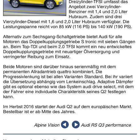
Dreizylinder-TFSI umfasst das
Angebot zwei Vierzylinder-
Benziner mit 1,4 und 2,0 Liter
Hubraum. Zudem sind drei
Vierzylinder-Diesel mit 1,6 und 2,0 Liter Hubraum verfügbar. Die
Leistungsspanne reicht von 85 kW (116 PS) bis 140 kW (190 PS).
Alternativ zum Sechsgang-Schaltgetriebe bietet Audi für alle
Motoren das Doppelkupplungsgetriebe S tronic mit sieben Gängen
an. Beim Top-TDI und beim 2.0 TFSI kommt ein neu entwickeltes
Doppelkupplungsgetriebe mit neuartiger Ölversorgung und
verringerter Reibung zum Einsatz.
Beide Motoren sind darüber hinaus serienmäßig mit dem
permanenten Allradantrieb quattro kombiniert. Die
Progressivlenkung ist bei allen Varianten Standard. Bei ihr variiert
die Übersetzung abhängig vom Lenkeinschlag. Adaptive Dämpfer
gibt es optional ebenso wie das System audi drive select, mit dem
der Fahrer eine individuelle Charakteristik seines Q2 festlegen
kann.
Im Herbst 2016 startet der Audi Q2 auf dem europäischen Markt.
Bestellbar ist er ab Mitte des Jahres.
Alpine Vision
Audi RS Q3 performance