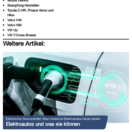
Skoda VisionS
SsangYong-Neuheiten
Toyota C-HR, Proace Verso und
Hilux
Volvo V40
Volvo V90
VW Up
VW T-Cross Breeze
Weitere Artikel:
Elektrische Souveränität: Was moderne Elektroautos heute leisten
Elektroautos und was sie können