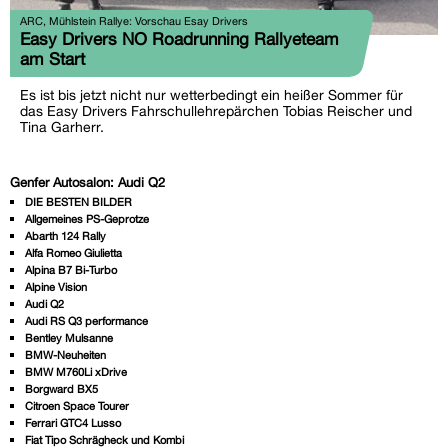
ARC, Mühlstein Rallye: Vorschau Esay Drivers
Easy Drivers NO Roadrunning Rallyeteam
am Start
Es ist bis jetzt nicht nur wetterbedingt ein heißer Sommer für
das Easy Drivers Fahrschullehrepärchen Tobias Reischer und
Tina Garherr.
Genfer Autosalon: Audi Q2
DIE BESTEN BILDER
Allgemeines PS-Geprotze
Abarth 124 Rally
Alfa Romeo Giulietta
Alpina B7 Bi-Turbo
Alpine Vision
Audi Q2
Audi RS Q3 performance
Bentley Mulsanne
BMW-Neuheiten
BMW M760Li xDrive
Borgward BX5
Citroen Space Tourer
Ferrari GTC4 Lusso
Fiat Tipo Schrägheck und Kombi