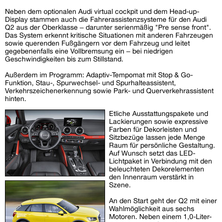
Neben dem optionalen Audi virtual cockpit und dem Head-up-
Display stammen auch die Fahrerassistenzsysteme für den Audi
Q2 aus der Oberklasse – darunter serienmäßig "Pre sense front".
Das System erkennt kritische Situationen mit anderen Fahrzeugen
sowie querenden Fußgängern vor dem Fahrzeug und leitet
gegebenenfalls eine Vollbremsung ein – bei niedrigen
Geschwindigkeiten bis zum Stillstand.
Außerdem im Programm: Adaptiv-Tempomat mit Stop & Go-
Funktion, Stau-, Spurwechsel- und Spurhalteassistent,
Verkehrszeichenerkennung sowie Park- und Querverkehrassistent
hinten.
Etliche Ausstattungspakete und
Lackierungen sowie expressive
Farben für Dekorleisten und
Sitzbezüge lassen jede Menge
Raum für persönliche Gestaltung.
Auf Wunsch setzt das LED-
Lichtpaket in Verbindung mit den
beleuchteten Dekorelementen
den Innenraum verstärkt in
Szene.
An den Start geht der Q2 mit einer
Wahlmöglichkeit aus sechs
Motoren. Neben einem 1,0-Liter-