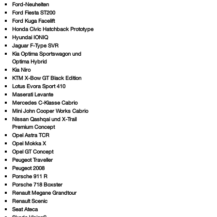
Ford-Neuheiten
Ford Fiesta ST200
Ford Kuga Facelift
Honda Civic Hatchback Prototype
Hyundai IONIQ
Jaguar F-Type SVR
Kia Optima Sportswagon und
Optima Hybrid
Kia Niro
KTM X-Bow GT Black Edition
Lotus Evora Sport 410
Maserati Levante
Mercedes C-Klasse Cabrio
Mini John Cooper Works Cabrio
Nissan Qashqai und X-Trail
Premium Concept
Opel Astra TCR
Opel Mokka X
Opel GT Concept
Peugeot Traveller
Peugeot 2008
Porsche 911 R
Porsche 718 Boxster
Renault Megane Grandtour
Renault Scenic
Seat Ateca