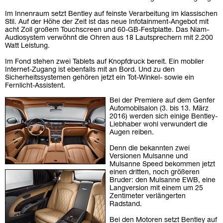
Im Innenraum setzt Bentley auf feinste Verarbeitung im klassischen
Stil. Auf der Höhe der Zeit ist das neue Infotainment-Angebot mit
acht Zoll großem Touchscreen und 60-GB-Festplatte. Das Niam-
Audiosystem verwöhnt die Ohren aus 18 Lautsprechern mit 2.200
Watt Leistung.
Im Fond stehen zwei Tablets auf Knopfdruck bereit. Ein mobiler
Internet-Zugang ist ebenfalls mit an Bord. Und zu den
Sicherheitssystemen gehören jetzt ein Tot-Winkel- sowie ein
Fernlicht-Assistent.
Bei der Premiere auf dem Genfer
Automobilsalon (3. bis 13. März
2016) werden sich einige Bentley-
Liebhaber wohl verwundert die
Augen reiben.
Denn die bekannten zwei
Versionen Mulsanne und
Mulsanne Speed bekommen jetzt
einen dritten, noch größeren
Bruder: den Mulsanne EWB, eine
Langversion mit einem um 25
Zentimeter verlängerten
Radstand.
Bei den Motoren setzt Bentley auf