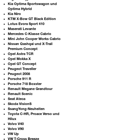
Kia Optima Sportswagon und
Optima Hybrid
Kia Niro
KTM X-Bow GT Black Edition
Lotus Evora Sport 410
Maserati Levante
Mercedes C-Klasse Cabrio
Mini John Cooper Works Cabrio
Nissan Qashqai und X-Trail
Premium Concept
Opel Astra TCR
Opel Mokka X
Opel GT Concept
Peugeot Traveller
Peugeot 2008
Porsche 911 R
Porsche 718 Boxster
Renault Megane Grandtour
Renault Scenic
Seat Ateca
Skoda VisionS
SsangYong-Neuheiten
Toyota C-HR, Proace Verso und
Hilux
Volvo V40
Volvo V90
VW Up
VW T-Cross Breeze