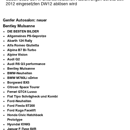
2012 eingesetzten DW12 ablösen wird
Genfer Autosalon: neuer
Bentley Mulsanne
DIE BESTEN BILDER
Allgemeines PS-Geprotze
Abarth 124 Rally
Alfa Romeo Giulietta
Alpina B7 Bi-Turbo
Alpine Vision
Audi Q2
Audi RS Q3 performance
Bentley Mulsanne
BMW-Neuheiten
BMW M760Li xDrive
Borgward BX5
Citroen Space Tourer
Ferrari GTC4 Lusso
Fiat Tipo Schrägheck und Kombi
Ford-Neuheiten
Ford Fiesta ST200
Ford Kuga Facelift
Honda Civic Hatchback
Prototype
Hyundai IONIQ
Jaguar F-Type SVR