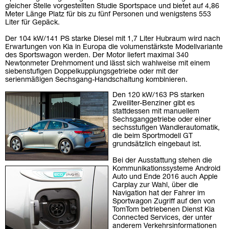
gleicher Stelle vorgestellten Studie Sportspace und bietet auf 4,86
Meter Länge Platz für bis zu fünf Personen und wenigstens 553
Liter für Gepäck.
Der 104 kW/141 PS starke Diesel mit 1,7 Liter Hubraum wird nach
Erwartungen von Kia in Europa die volumenstärkste Modellvariante
des Sportswagon werden. Der Motor liefert maximal 340
Newtonmeter Drehmoment und lässt sich wahlweise mit einem
siebenstufigen Doppelkupplungsgetriebe oder mit der
serienmäßigen Sechsgang-Handschaltung kombinieren.
Den 120 kW/163 PS starken
Zweiliter-Benziner gibt es
stattdessen mit manuellem
Sechsganggetriebe oder einer
sechsstufigen Wandlerautomatik,
die beim Sportmodell GT
grundsätzlich eingebaut ist.
Bei der Ausstattung stehen die
Kommunikationssysteme Android
Auto und Ende 2016 auch Apple
Carplay zur Wahl, über die
Navigation hat der Fahrer im
Sportwagon Zugriff auf den von
TomTom betriebenen Dienst Kia
Connected Services, der unter
anderem Verkehrsinformationen