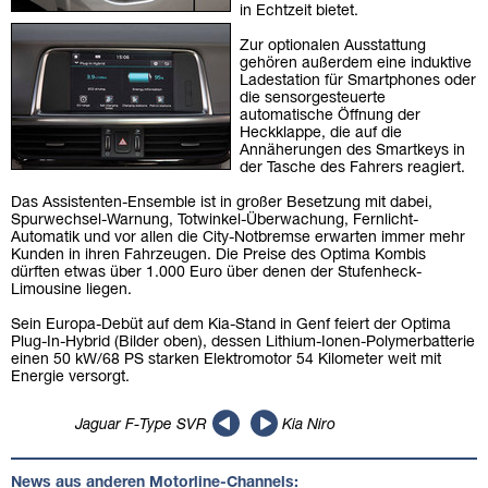
in Echtzeit bietet.
Zur optionalen Ausstattung
gehören außerdem eine induktive
Ladestation für Smartphones oder
die sensorgesteuerte
automatische Öffnung der
Heckklappe, die auf die
Annäherungen des Smartkeys in
der Tasche des Fahrers reagiert.
Das Assistenten-Ensemble ist in großer Besetzung mit dabei,
Spurwechsel-Warnung, Totwinkel-Überwachung, Fernlicht-
Automatik und vor allen die City-Notbremse erwarten immer mehr
Kunden in ihren Fahrzeugen. Die Preise des Optima Kombis
dürften etwas über 1.000 Euro über denen der Stufenheck-
Limousine liegen.
Sein Europa-Debüt auf dem Kia-Stand in Genf feiert der Optima
Plug-In-Hybrid (Bilder oben), dessen Lithium-Ionen-Polymerbatterie
einen 50 kW/68 PS starken Elektromotor 54 Kilometer weit mit
Energie versorgt.
Jaguar F-Type SVR
Kia Niro
News aus anderen Motorline-Channels: