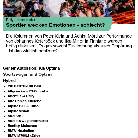
Rallye: Kommentar
Sportler wecken Emotionen - schlecht?
Die Kolumnen von Peter Klein und Achim Mörtl zur Performance
von Johannes Keferböck und Ilka Minor in Finnland wurden
heftig diskutiert. Es gab sowohl Zustimmung als auch Empörung
- ist das wirklich schlimm?
Genfer Autosalon: Kia Optima
Sportswagon und Optima
Hybrid
DIE BESTEN BILDER
Allgemeines PS-Geprotze
Abarth 124 Rally
Alfa Romeo Giulietta
Alpina B7 Bi-Turbo
Alpine Vision
Audi Q2
Audi RS Q3 performance
Bentley Mulsanne
BMW-Neuheiten
BMW M760Li xDrive