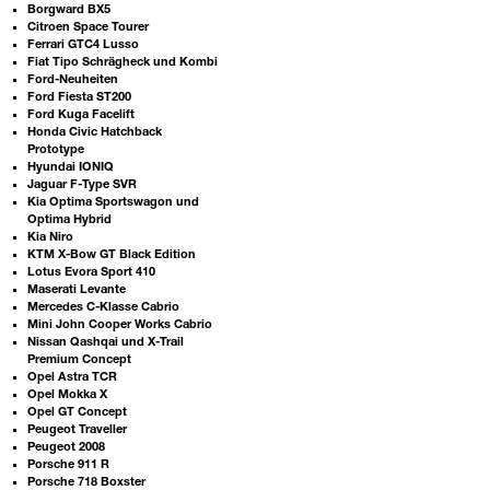
Borgward BX5
Citroen Space Tourer
Ferrari GTC4 Lusso
Fiat Tipo Schrägheck und Kombi
Ford-Neuheiten
Ford Fiesta ST200
Ford Kuga Facelift
Honda Civic Hatchback
Prototype
Hyundai IONIQ
Jaguar F-Type SVR
Kia Optima Sportswagon und
Optima Hybrid
Kia Niro
KTM X-Bow GT Black Edition
Lotus Evora Sport 410
Maserati Levante
Mercedes C-Klasse Cabrio
Mini John Cooper Works Cabrio
Nissan Qashqai und X-Trail
Premium Concept
Opel Astra TCR
Opel Mokka X
Opel GT Concept
Peugeot Traveller
Peugeot 2008
Porsche 911 R
Porsche 718 Boxster