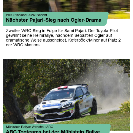
WRC Finnland 2026: Bericht
Nächster Pajari-Sieg nach Ogier-Drama
Zweiter WRC-Sieg in Folge für Sami Pajari: Der Toyota-Pilot
gewinnt seine Heimrallye, nachdem Sebastien Ogier auf
dramatische Weise ausscheidet. Keferböck/Minor auf Platz 2
der WRC Masters.
Mühlstein Rallye: Vorschau ARC
ARC Topteams bei der Mühlstein Rallye