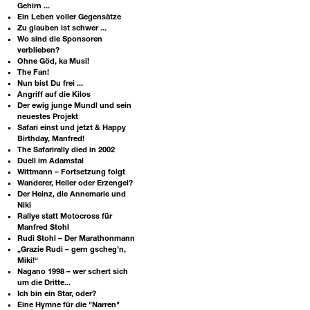
Gehirn ...
Ein Leben voller Gegensätze
Zu glauben ist schwer ...
Wo sind die Sponsoren
verblieben?
Ohne Göd, ka Musi!
The Fan!
Nun bist Du frei ...
Angriff auf die Kilos
Der ewig junge Mundl und sein
neuestes Projekt
Safari einst und jetzt & Happy
Birthday, Manfred!
The Safarirally died in 2002
Duell im Adamstal
Wittmann – Fortsetzung folgt
Wanderer, Heiler oder Erzengel?
Der Heinz, die Annemarie und
Niki
Rallye statt Motocross für
Manfred Stohl
Rudi Stohl – Der Marathonmann
„Grazie Rudi – gern gscheg’n,
Miki!“
Nagano 1998 – wer schert sich
um die Dritte...
Ich bin ein Star, oder?
Eine Hymne für die "Narren"