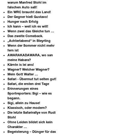
warum Manfred Stohl im
falschen Auto saß!
Ein WRC braucht das Land!
Der Gegner hieß Gustavo!
Hunger nach Erfolg
Ich kann – weil ich es will!
Wenn zwei das Gleiche tun …
Das zweite Comeback.
„Achterlabend" in Steyrling
Wenn der Sommer nicht mehr
fern ist
AWARAKADAWARA, wo san
meine Habara?
Kärntn is lei ans!
Wagner? Welcher Wagner?
Mein Gott Walter …
Safari - Übermut tut selten gut!
Safari, die ersten drei Tage
Erinnerungen eines
Sportreporters: Sigi – wie es
begann.
Sigi, allein zu Hause!
Klassisch, oder modern?
Die letzte Safarirallye von Rudi
Stohl
Ohne Leiden bildet sich kein
Charakter …
Begeisterung – Dünger für das