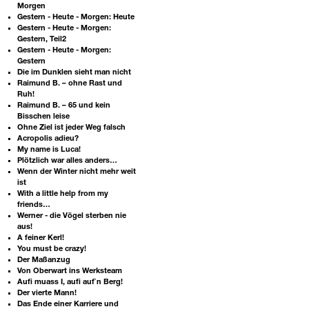
Morgen
Gestern - Heute - Morgen: Heute
Gestern - Heute - Morgen:
Gestern, Teil2
Gestern - Heute - Morgen:
Gestern
Die im Dunklen sieht man nicht
Raimund B. – ohne Rast und
Ruh!
Raimund B. – 65 und kein
Bisschen leise
Ohne Ziel ist jeder Weg falsch
Acropolis adieu?
My name is Luca!
Plötzlich war alles anders…
Wenn der Winter nicht mehr weit
ist
With a little help from my
friends…
Werner - die Vögel sterben nie
aus!
A feiner Kerl!
You must be crazy!
Der Maßanzug
Von Oberwart ins Werksteam
Aufi muass I, aufi auf`n Berg!
Der vierte Mann!
Das Ende einer Karriere und