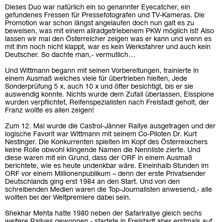
Dieses Duo war natürlich ein so genannter Eyecatcher, ein
gefundenes Fressen für Pressefotografen und TV-Kameras. Die
Promotion war schon längst angelaufen doch nun galt es zu
beweisen, was mit einem allradgetriebenem PKW möglich ist! Also
lassen wir mal den Österreicher zeigen was er kann und wenn es
mit ihm noch nicht klappt, war es kein Werksfahrer und auch kein
Deutscher. So dachte man,- vermutlich…
Und Wittmann begann mit seinen Vorbereitungen, trainierte in
einem Ausmaß welches viele für übertrieben hielten, Jede
Sonderprüfung 5 x, auch 10 x und öfter besichtigt, bis er sie
auswendig konnte. Nichts wurde dem Zufall überlassen, Eisspione
wurden verpflichtet, Reifenspezialisten nach Freistadt geholt, der
Franz wollte es allen zeigen!
Zum 12. Mal wurde die Castrol-Jänner Rallye ausgetragen und der
logische Favorit war Wittmann mit seinem Co-Piloten Dr. Kurt
Nestinger. Die Konkurrenten spielten im Kopf des Österreixchers
keine Rolle obwohl klingende Namen die Nennliste zierte. Und
diese waren mit ein Grund, dass der ORF in einem Ausmaß
berichtete, wie es heute undenkbar wäre. Eineinhalb Stunden im
ORF vor einem Millionenpublikum – denn der erste Privatsender
Deutschlands ging erst 1984 an den Start. Und von den
schreibenden Medien waren die Top-Journalisten anwesend,- alle
wollten bei der Weltpremiere dabei sein.
Shekhar Mehta hatte 1980 neben der Safarirallye gleich sechs
weitere Rallyes gewonnen,- startete in Freistadt aber erstmals auf