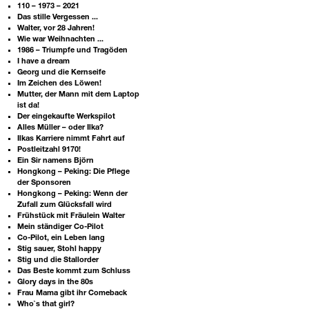
110 – 1973 – 2021
Das stille Vergessen ...
Walter, vor 28 Jahren!
Wie war Weihnachten ...
1986 – Triumpfe und Tragöden
I have a dream
Georg und die Kernseife
Im Zeichen des Löwen!
Mutter, der Mann mit dem Laptop
ist da!
Der eingekaufte Werkspilot
Alles Müller – oder Ilka?
Ilkas Karriere nimmt Fahrt auf
Postleitzahl 9170!
Ein Sir namens Björn
Hongkong – Peking: Die Pflege
der Sponsoren
Hongkong – Peking: Wenn der
Zufall zum Glücksfall wird
Frühstück mit Fräulein Walter
Mein ständiger Co-Pilot
Co-Pilot, ein Leben lang
Stig sauer, Stohl happy
Stig und die Stallorder
Das Beste kommt zum Schluss
Glory days in the 80s
Frau Mama gibt ihr Comeback
Who`s that girl?