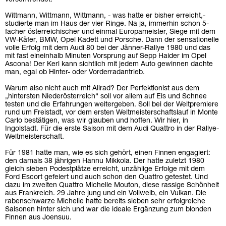
Wittmann, Wittmann, Wittmann, - was hatte er bisher erreicht,-
studierte man im Haus der vier Ringe. Na ja, immerhin schon 5-
facher österreichischer und einmal Europameister, Siege mit dem
VW-Käfer, BMW, Opel Kadett und Porsche. Dann der sensationelle
volle Erfolg mit dem Audi 80 bei der Jänner-Rallye 1980 und das
mit fast eineinhalb Minuten Vorsprung auf Sepp Haider im Opel
Ascona! Der Kerl kann sichtlich mit jedem Auto gewinnen dachte
man, egal ob Hinter- oder Vorderradantrieb.
Warum also nicht auch mit Allrad? Der Perfektionist aus dem
„hintersten Niederösterreich“ soll vor allem auf Eis und Schnee
testen und die Erfahrungen weitergeben. Soll bei der Weltpremiere
rund um Freistadt, vor dem ersten Weltmeisterschaftslauf in Monte
Carlo bestätigen, was wir glauben und hoffen. Wir hier, in
Ingolstadt. Für die erste Saison mit dem Audi Quattro in der Rallye-
Weltmeisterschaft.
Für 1981 hatte man, wie es sich gehört, einen Finnen engagiert:
den damals 38 jährigen Hannu Mikkola. Der hatte zuletzt 1980
gleich sieben Podestplätze erreicht, unzählige Erfolge mit dem
Ford Escort gefeiert und auch schon den Quattro getestet. Und
dazu im zweiten Quattro Michelle Mouton, diese rassige Schönheit
aus Frankreich. 29 Jahre jung und ein Vollweib, ein Vulkan. Die
rabenschwarze Michelle hatte bereits sieben sehr erfolgreiche
Saisonen hinter sich und war die ideale Ergänzung zum blonden
Finnen aus Joensuu.