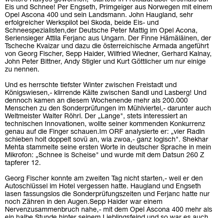
Eis und Schnee! Per Engseth, Primgeiger aus Norwegen mit einem
Opel Ascona 400 und sein Landsmann. John Haugland, sehr
erfolgreicher Werkspilot bei Skoda, beide Eis- und
Schneespezialisten,der Deutsche Peter Mattig im Opel Acona,
Seriensieger Attila Ferjanc aus Ungarn. Der Finne Hämäläinen, der
Tscheche Kvaizar und dazu die österreichische Armada angeführt
von Georg Fischer, Sepp Haider, Wilfried Wiedner, Gerhard Kalnay,
John Peter Bittner, Andy Stigler und Kurt Göttlicher um nur einige
zu nennen.
Und es herrschte tiefster Winter zwischen Freistadt und
Königswiesen,- klirrende Kälte zwischen Sandl und Lasberg! Und
dennoch kamen an diesem Wochenende mehr als 200.000
Menschen zu den Sonderprüfungen im Mühlviertel,- darunter auch
Weltmeister Walter Röhrl. Der „Lange", stets interessiert an
technischen Innovationen, wollte seiner kommenden Konkurrenz
genau auf die Finger schauen.Im ORF analysierte er: „vier Radln
schieben hoit doppelt sovü an, wia zwoa,- ganz logisch". Shekhar
Mehta stammelte seine ersten Worte in deutscher Sprache in mein
Mikrofon: „Schnee is Scheise" und wurde mit dem Datsun 260 Z
tapferer 12.
Georg Fischer konnte am zweiten Tag nicht starten,- weil er den
Autoschlüssel im Hotel vergessen hatte. Haugland und Engseth
lasen fassungslos die Sonderprüfungszeiten und Ferjanc hatte nur
noch Zähren in den Augen.Sepp Haider war einem
Nervenzusammenbruch nahe,- mit dem Opel Ascona 400 mehr als
ein halbe Stunde hinter seinem Lieblingsfeind und so war es auch